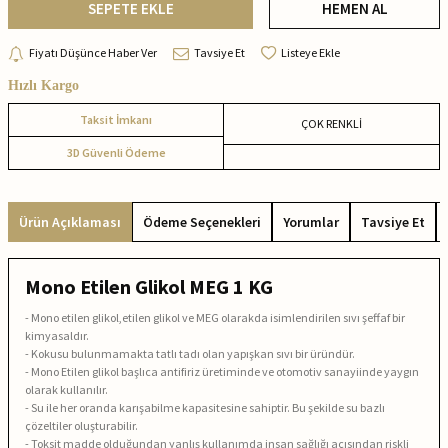
SEPETE EKLE
HEMEN AL
Fiyatı Düşünce Haber Ver
Tavsiye Et
Listeye Ekle
Hızlı Kargo
Taksit İmkanı
ÇOK RENKLİ
3D Güvenli Ödeme
Ürün Açıklaması
Ödeme Seçenekleri
Yorumlar
Tavsiye Et
Mono Etilen Glikol MEG 1 KG
- Mono etilen glikol,etilen glikol ve MEG olarakda isimlendirilen sıvı şeffaf bir
kimyasaldır.
- Kokusu bulunmamakta tatlı tadı olan yapışkan sıvı bir üründür.
- Mono Etilen glikol başlıca antifiriz üretiminde ve otomotiv sanayiinde yaygın
olarak kullanılır.
- Su ile her oranda karışabilme kapasitesine sahiptir. Bu şekilde su bazlı
çözeltiler oluşturabilir.
- Toksit madde olduğundan yanlış kullanımda insan sağlığı açısından riskli