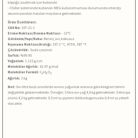
köpüğü azaltmak için kullanılır.
- Chiller sisteminde kullanılır. MEG kullanılmaması durumunda intensty
okunmasından hatalar meydana gelmektedir.
Ürün Özellikleri:
CAS No:
107-21-1
Erime Noktası/Donma Noktası:
-13°C
Görünüm/Yapı/Koku:
Rensiz,sıvı,kokusuz
Kaynama Noktası/Aralığı:
197.3 ° C, 470 K, 387 ° F
Çözünürlük:
Suda çözünür
Saflık:
%99.95
Yoğunluk:
1.115 g/cm
Moleküler Ağırlık:
62.07 g/mol
Moleküler Formül:
C
H
O
2
6
2
Ağırlık:
1 kg
Not:
Sıvı litre bazlı ürünlerde sıvının yoğunluk oranına göre kilogram birimi
değişiklilik göstermektedir. Örneğin; 5 litre sıvı yağ 4,6 kg gelmektedir. 5 litre ipa
ürünü 4,2 kg gelmektedir. 0,5 ml su şişesini doldurdugunuzda 0,4 ml su yeterli
olacaktır.