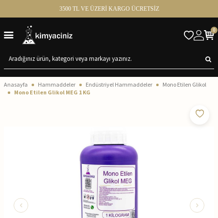
3500 TL VE ÜZERİ KARGO ÜCRETSİZ
0
Anasayfa
Hammaddeler
Endüstriyel Hammaddeler
Mono Etilen Glikol
Mono Etilen Glikol MEG 1 KG