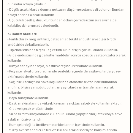
durumlar ortaya çıkabilir.
- Düşük sıcaklıklarda donma noktasını düşürme potansiyeli bulunur. Bundan
dolayı antifiriz olarak kullanılır.
- Uçuculuk özelliği düşüktür bundan dolayı çevrede uzun süre sıvı halde
kalabilecek hammaddelerdendir.
Kullanım Alanları:
- Farklı olarak meg, antifiriz, deterjanlar, tekstil endüstrisi ve diğer birçok
endüstride de kullanılabilir.
- Tıp endüstrisinde birçok ilaç ve tıbbi ürünler için çözücü olarak kullanılır.
- Gıda endüstrisinde gıda katkı maddeleri için bir çözücü ve stabilizatör olarak
kullanılır.
- Kimya sanayinde boya, plastik ve reçine üretiminde kullanılır.
- Polyester elyaf ürün üretiminde,sentetik reçinelerde,yağlayıcılarda,yüzey
aktif maddelerde kullanılır.
- Soğutucularda; tüm hava koşullarında otomotiv sektöründe kullanılan
antifiriz, bilgisayar soğutucuları, ısı yayıcılarda ısı transfer ajanı olarak
kullanılır.
- Boya sanayinde kullanılır.
- Baskı makinalarında yüksek kaynama noktası sebebiyle kullanılmaktadır.
- Gıda ve içecek endüstrisinde
- Su bazlı formülasyonlarda kullanılır. Bunlar, yapıştırıcılar, lateks boyalar ve
asfalt emülsiyonlarıdır.
- Kum çekirdeği ile üretilen motor bloklarının içerisinde kullanılır.
- Yüzey aktif maddeler ile birlikte kullanılarak dispersiyon karışımlarında