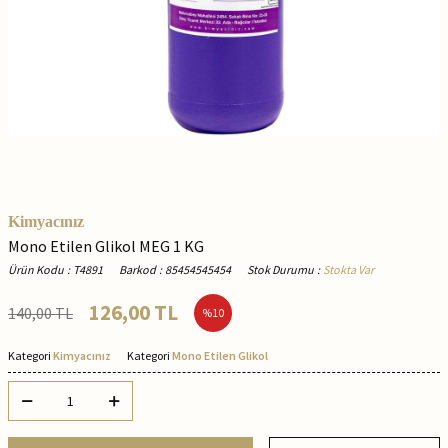
Kimyacınız
Mono Etilen Glikol MEG 1 KG
Ürün Kodu
:
T4891
Barkod
:
85454545454
Stok Durumu
:
Stokta Var
126,00
TL
140,00
TL
%
10
Kategori
Kimyacınız
Kategori
Mono Etilen Glikol