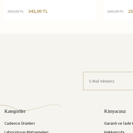
342,00
TL
23
380,00
TL
260,00
TL
Kategoriler
Kimyacınız
Cadence Ürünleri
Garanti ve İade 
Laboratuvar Malzemeleri
Hakkımızda