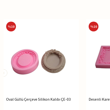
%
10
%
10
Oval Güllü Çerçeve Silikon Kalıbı ÇE-03
Desenli Kare