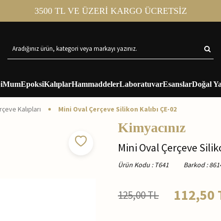
3500 TL VE ÜZERİ KARGO ÜCRETSİZ
i
Mum
Epoksi
Kalıplar
Hammaddeler
Laboratuvar
Esanslar
Doğal Ya
rçeve Kalıpları
Mini Oval Çerçeve Silikon Kalıbı ÇE-02
Kimyacınız
Mini Oval Çerçeve Silik
Ürün Kodu
:
T641
Barkod
:
861
112,50
125,00
TL