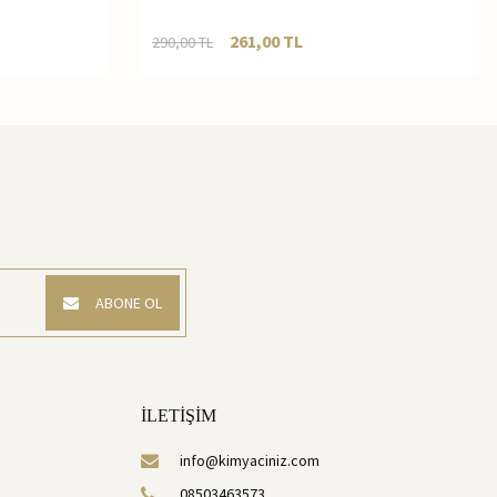
261,00
TL
290,00
TL
ABONE OL
İLETİŞİM
info@kimyaciniz.com
08503463573