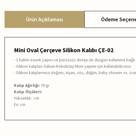
Ürün Açıklaması
Ödeme Seçene
Mini Oval Çerçeve Silikon Kalıbı ÇE-02
- 1.kalite esnek yapısı ve pürüzsüz detayı ile düzgün kullanıma bağl
- Silikon kalıpları Sabun-Kokulutaş-Mum yapımı için kullanabilirsiniz.
- Silikon kalıplarımızı doğum, nişan, söz, düğün, baby shower vs. özel
Kalıp Ağırlığı:
70 gr
Kalıp Ölçüleri:
Yükseklik: cm
En: cm