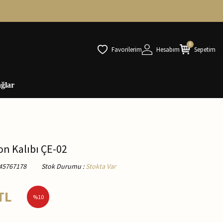
0
Favorilerim
Hesabım
Sepetim
ğlar
on Kalıbı ÇE-02
45767178
Stok Durumu
:
Stokta Var
TL
%
10