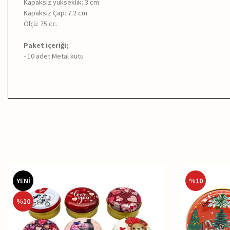
Kapaksız yükseklik: 3 cm
Kapaksız Çap: 7.2 cm
Ölçü: 75 cc.
Paket içeriği;
- 10 adet Metal kutu
YENİ
%
10
%
10