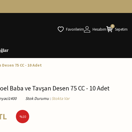
0
Favorilerim
Hesabım
Sepetim
ğlar
Desen 75 CC - 10 Adet
el Baba ve Tavşan Desen 75 CC - 10 Adet
myaci1400
Stok Durumu
:
Stokta Var
TL
%
10