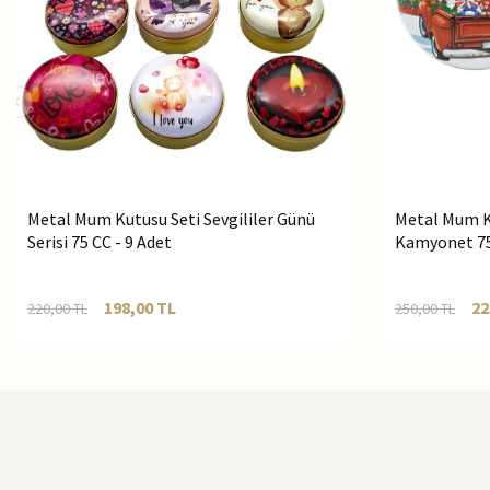
Metal Mum Kutusu Seti Sevgililer Günü
Metal Mum K
Serisi 75 CC - 9 Adet
Kamyonet 75
198,00
TL
22
220,00
TL
250,00
TL