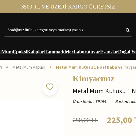
3500 TL VE ÜZERİ KARGO ÜCRETSİZ
i
Mum
Epoksi
Kalıplar
Hammaddeler
Laboratuvar
Esanslar
Doğal Ya
ı
Metal Mum Kapları
Metal Mum Kutusu 1 Noel Baba ve Tavşan 
Kimyacınız
Metal Mum Kutusu 1 No
Ürün Kodu
:
T9194
Barkod
:
ki
225,00
250,00
TL