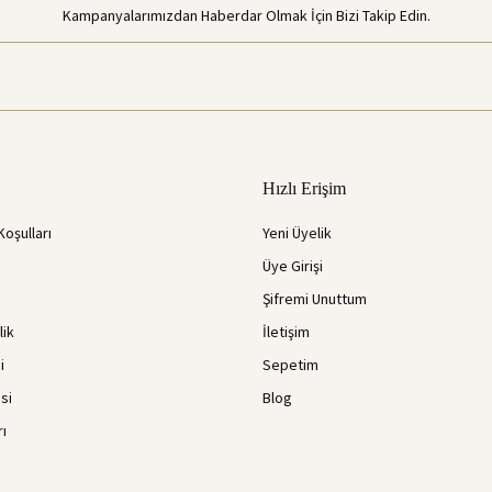
Kampanyalarımızdan Haberdar Olmak İçin Bizi Takip Edin.
Hızlı Erişim
Koşulları
Yeni Üyelik
Üye Girişi
Şifremi Unuttum
lik
İletişim
i
Sepetim
si
Blog
rı