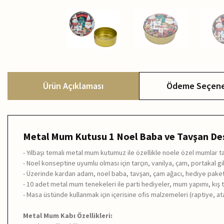
Ürün Açıklaması
Ödeme Seçene
Metal Mum Kutusu 1 Noel Baba ve Tavşan Des
- Yılbaşı temalı metal mum kutumuz ile özellikle noele özel mumlar tas
- Noel konseptine uyumlu olması için tarçın, vanilya, çam, portakal g
- Üzerinde kardan adam, noel baba, tavşan, çam ağacı, hediye paket
- 10 adet metal mum tenekeleri ile parti hediyeler, mum yapımı, kış te
- Masa üstünde kullanmak için içerisine ofis malzemeleri (raptiye, ataç 
Metal Mum Kabı Özellikleri: