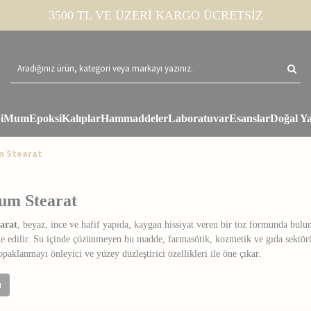
3500 TL VE ÜZERİ KARGO ÜCRETSİZ
i
Mum
Epoksi
Kalıplar
Hammaddeler
Laboratuvar
Esanslar
Doğal Ya
 Stearat
um Stearat
arat
, beyaz, ince ve hafif yapıda, kaygan hissiyat veren bir toz formunda bu
e edilir.
Su içinde çözünmeyen bu madde, farmasötik, kozmetik ve gıda sektöründ
topaklanmayı önleyici ve yüzey düzleştirici özellikleri ile öne çıkar.
Stearat Nedir?
u
C36H70MgO4