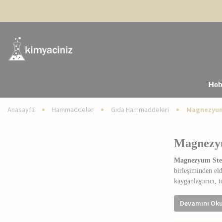
Hob
Anasayfa
Hammaddeler
Gıda Hammaddeleri
Magnezyum
Magnezy
Magnezyum Ste
birleşiminden eld
kayganlaştırıcı, 
Magnezyum 
Devamını Ok