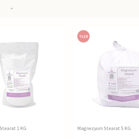
Tab
Stearat Kullanım Alanları
si
apsül üretiminde
kayganlaştırıcı
ve
bağlayıcı
olarak görev yapar.
%
10
sında tozların makine yüzeylerine yapışmasını engeller.
 daha kolay yutulmasını sağlar.
ünler
ünlerinde
pürüzsüz bir doku verir ve ciltte ipeksi bir his oluşturur.
ndötenler, allıklar ve farlarda topaklanmayı önler.
zelliği sayesinde ürünlerin daha uzun süre kalıcı olmasına yardımcı olur.
ünlerinde topaklanmayı engellemek için
E470b
kodu ile katkı maddesi olarak ku
şımları, hazır çorbalar ve gıda takviyelerinde akışkanlık sağlar.
Üretim
lama sektöründe homojen yüzey elde etmek için tercih edilir.
iminde kayganlaştırıcı görevi görür.
tearatın Avantajları
tearat 1 KG
Magnezyum Stearat 5 KG
cı Etki:
Üretim sürecinde sürtünmeyi azaltarak makinelerin daha verimli çalışm
ı Önler:
Toz formdaki ürünlerde uzun süre akışkanlık sağlar.