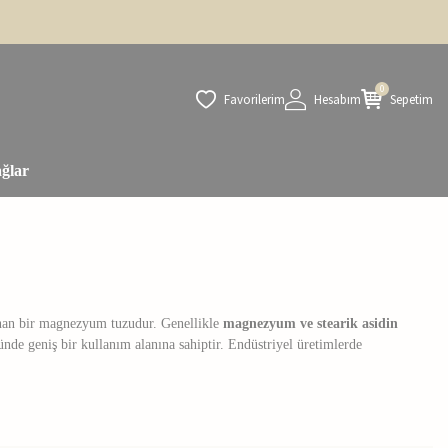
0
Favorilerim
Hesabım
Sepetim
ğlar
lunan bir magnezyum tuzudur. Genellikle
magnezyum ve stearik asidin
e geniş bir kullanım alanına sahiptir. Endüstriyel üretimlerde