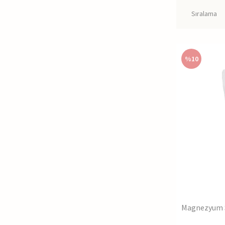
kadar
Magnezyum 
İlaç Endüstri
Tablet ve k
%
10
Üretim sıra
Tabletlerin
Kozmetik Ür
Makyaj ür
Pudralar, fo
Yağ emici ö
Gıda Sektörü
Toz gıda ür
Baharat karı
Endüstriyel 
Boya ve kap
Plastik üret
Magnezyum S
Magnezyum S
Kayganlaştırı
Topaklanmay