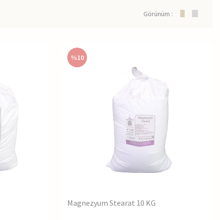
let üretiminden pudra formüllerine, gıda katkılarından boya üretimine
Görünüm :
%
10
llanılır.
Magnezyum Stearat 10 KG
asını sağlar.