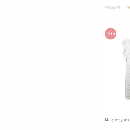
Pürüzsüz Do
49
550,00
TL
Doğal Kaynak
Depolama v
%
10
Magnezyum S