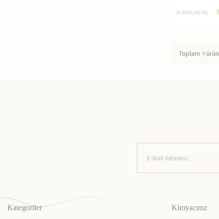
8.760,00
TL
Toplam
4
ürün
Kategoriler
Kimyacınız