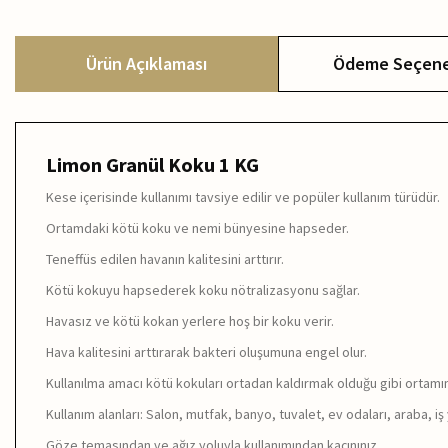
Ürün Açıklaması
Ödeme Seçene
Limon Granül Koku 1 KG
Kese içerisinde kullanımı tavsiye edilir ve popüler kullanım türüdür.
Ortamdaki kötü koku ve nemi bünyesine hapseder.
Teneffüs edilen havanın kalitesini arttırır.
Kötü kokuyu hapsederek koku nötralizasyonu sağlar.
Havasız ve kötü kokan yerlere hoş bir koku verir.
Hava kalitesini arttırarak bakteri oluşumuna engel olur.
Kullanılma amacı kötü kokuları ortadan kaldırmak olduğu gibi ortamın h
Kullanım alanları: Salon, mutfak, banyo, tuvalet, ev odaları, araba, iş
Göze temasından ve ağız yoluyla kullanımından kaçınınız.