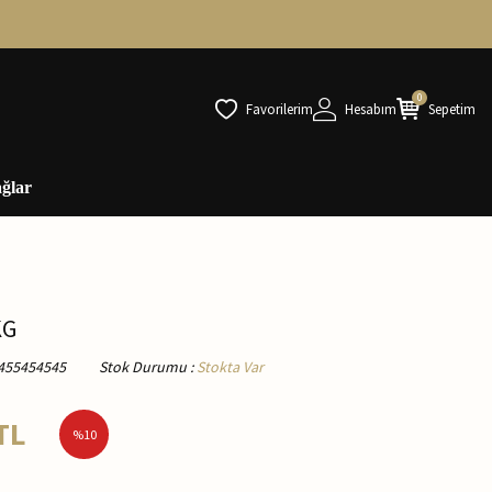
0
Favorilerim
Hesabım
Sepetim
ğlar
KG
455454545
Stok Durumu
:
Stokta Var
TL
%
10