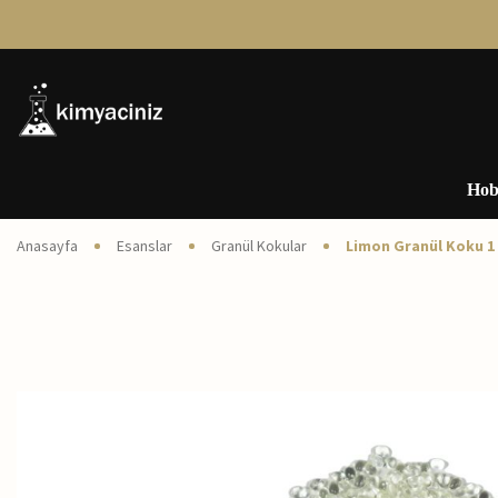
Hob
Anasayfa
Esanslar
Granül Kokular
Limon Granül Koku 1