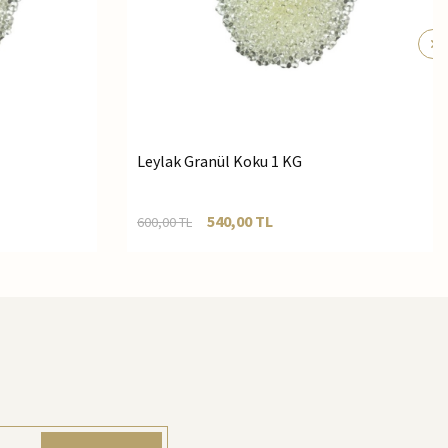
Leylak Granül Koku 1 KG
540,00
TL
600,00
TL