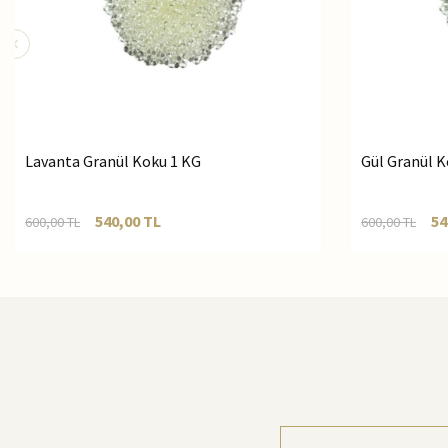
Lavanta Granül Koku 1 KG
Gül Granül K
540,00
TL
54
600,00
TL
600,00
TL