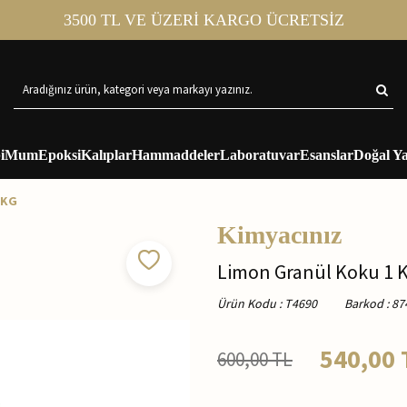
3500 TL VE ÜZERİ KARGO ÜCRETSİZ
i
Mum
Epoksi
Kalıplar
Hammaddeler
Laboratuvar
Esanslar
Doğal Ya
 KG
Kimyacınız
Limon Granül Koku 1 
Ürün Kodu
:
T4690
Barkod
:
87
540,00
600,00
TL