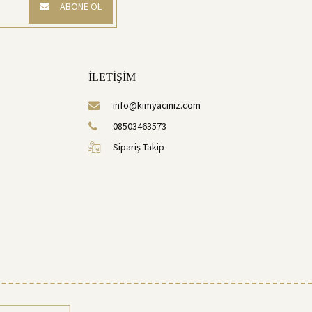
ABONE OL
İLETİŞİM
info@kimyaciniz.com
08503463573
Sipariş Takip