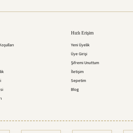
Hızlı Erişim
Koşulları
Yeni Üyelik
Üye Girişi
Şifremi Unuttum
lik
İletişim
i
Sepetim
si
Blog
rı