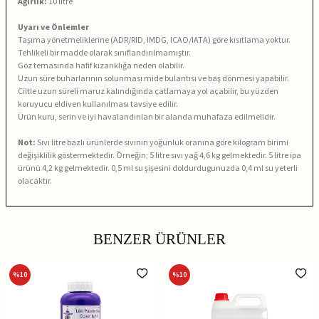
Ağırlık:
10
litre
Uyarı ve Önlemler
Taşıma yönetmeliklerine (ADR/RID, IMDG, ICAO/IATA) göre kısıtlama yoktur.
Tehlikeli bir madde olarak sınıflandırılmamıştır.
Göz temasında hafif kızarıklığa neden olabilir.
Uzun süre buharlarının solunması mide bulantısı ve baş dönmesi yapabilir.
Ciltle uzun süreli maruz kalındığında çatlamaya yol açabilir, bu yüzden
koruyucu eldiven kullanılması tavsiye edilir.
Ürün kuru, serin ve iyi havalandırılan bir alanda muhafaza edilmelidir.
Not:
Sıvı litre bazlı ürünlerde sıvının yoğunluk oranına göre kilogram birimi
değişiklilik göstermektedir. Örneğin; 5 litre sıvı yağ 4,6 kg gelmektedir. 5 litre ipa
ürünü 4,2 kg gelmektedir. 0,5 ml su şişesini doldurdugunuzda 0,4 ml su yeterli
olacaktır.
BENZER ÜRÜNLER
%
10
%
10