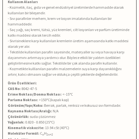
Kullanım Alanları
- Kozmetik, ilaç, gıda ve genel endüstriyel üretimlerde hammadde olarak
kullanılan bir bileşendir.
- Sıvı parafinler merhem, krem ve losyon imalatında kullanılan bir
hammaddedir.
- Saç yağı, saç kremi, tütsü, yüz kremleri, cilt losyonları ve parfüm üretiminde
katkı maddesi olarak tercih edilir.
- Sivrisineklere karşı kullanılan kremlerin üretim aşamasında katkı maddesi
olarak yer alır.
- Tekstilde kullanılan parafin sayesinde, materyaller su veya havaya karşı
dayanımını artırmaya yardımcı olur. Böylece etkili bir yalıtım özellikleri
geliştirilmesine katkı sağlar. Tekstilde bir çok alanda parafin kullanılır.
- Kozmetikte kulllanılan parafin malzemelerin suya karşı dayanıklılığını
artırır, kalıcı olmasını sağlar ve oldukça çeşitli şekilerde değerlendirilir.
Ürün Özellikleri:
CAS No:
8042-47-5
Erime Noktası/Donma Noktası:
<-15°C
Parlama Noktası:
>150°C(kapalı kap)
Görünüm/Yapı/Koku:
Berrak, parlak, renksiz ve kokusuz sıvı formdadır.
Kaynama Noktası/Aralığı:
N/A
Çözünürlük:
suda çözünmez
Yoğunluk:
0.820 - 0.850 (25°C)
Kinematik viskozite:
13.94 cSt (40°C)
Moleküler Formül:
C
H
n
2n+2