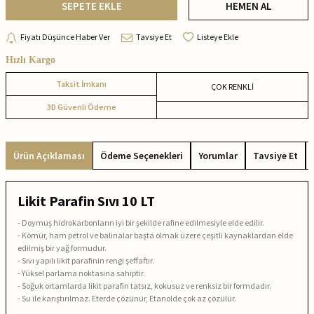
SEPETE EKLE
HEMEN AL
Fiyatı Düşünce Haber Ver
Tavsiye Et
Listeye Ekle
Hızlı Kargo
Taksit İmkanı
ÇOK RENKLİ
3D Güvenli Ödeme
Ürün Açıklaması
Ödeme Seçenekleri
Yorumlar
Tavsiye Et
Likit Parafin Sıvı 10 LT
- Doymuş hidrokarbonların iyi bir şekilde rafine edilmesiyle elde edilir.
- Kömür, ham petrol ve balinalar başta olmak üzere çeşitli kaynaklardan elde
edilmiş bir yağ formudur.
- Sıvı yapılı likit parafinin rengi şeffaftır.
- Yüksel parlama noktasına sahiptir.
- Soğuk ortamlarda likit parafin tatsız, kokusuz ve renksiz bir formdadır.
- Su ile karıştırılmaz. Eterde çözünür, Etanolde çok az çözülür.