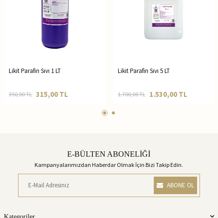
Likit Parafin Sıvı 1 LT
Likit Parafin Sıvı 5 LT
315,00
TL
1.530,00
TL
350,00
TL
1.700,00
TL
E-BÜLTEN ABONELİĞİ
Kampanyalarımızdan Haberdar Olmak İçin Bizi Takip Edin.
ABONE OL
Kategoriler