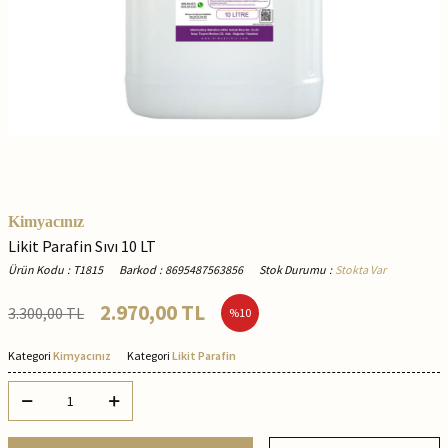
Kimyacınız
Likit Parafin Sıvı 10 LT
Ürün Kodu
:
T1815
Barkod
:
8695487563856
Stok Durumu
:
Stokta Var
2.970,00
TL
3.300,00
TL
%
10
Kategori
Kimyacınız
Kategori
Likit Parafin