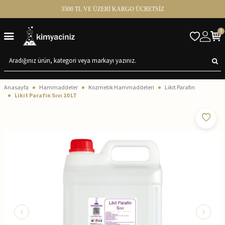
3500 TL VE ÜZERİ KARGO ÜCRETSİZ
0
Anasayfa
Hammaddeler
Kozmetik Hammaddeleri
Likit Parafin
Likit Parafin Sıvı 10 LT