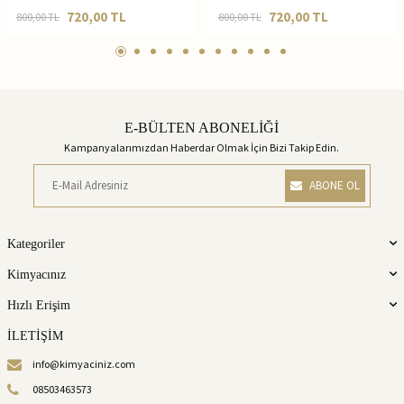
720,00
TL
720,00
TL
800,00
TL
800,00
TL
E-BÜLTEN ABONELİĞİ
Kampanyalarımızdan Haberdar Olmak İçin Bizi Takip Edin.
ABONE OL
Kategoriler
Kimyacınız
Hızlı Erişim
İLETİŞİM
info@kimyaciniz.com
08503463573