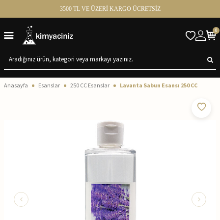
3500 TL VE ÜZERİ KARGO ÜCRETSİZ
0
Anasayfa
Esanslar
250 CC Esanslar
Lavanta Sabun Esansı 250 CC