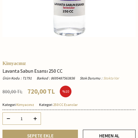
Kimyacınız
Lavanta Sabun Esansı 250 CC
Ürün Kodu
:
T1791
Barkod
:
8695487563836
Stok Durumu
:
Stokta Var
720,00
TL
800,00
TL
%
10
Kategori
Kimyacınız
Kategori
250 CC Esanslar
SEPETE EKLE
HEMEN AL