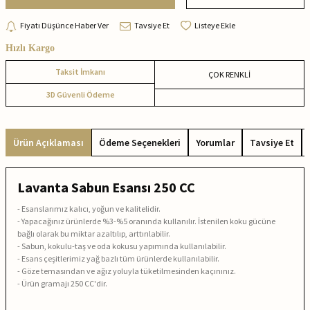
Fiyatı Düşünce Haber Ver
Tavsiye Et
Listeye Ekle
Hızlı Kargo
Taksit İmkanı
ÇOK RENKLİ
3D Güvenli Ödeme
Ürün Açıklaması
Ödeme Seçenekleri
Yorumlar
Tavsiye Et
Lavanta Sabun Esansı 250 CC
- Esanslarımız kalıcı, yoğun ve kalitelidir.
- Yapacağınız ürünlerde %3-%5 oranında kullanılır. İstenilen koku gücüne
bağlı olarak bu miktar azaltılıp, arttırılabilir.
- Sabun, kokulu-taş ve oda kokusu yapımında kullanılabilir.
- Esans çeşitlerimiz yağ bazlı tüm ürünlerde kullanılabilir.
- Göze temasından ve ağız yoluyla tüketilmesinden kaçınınız.
- Ürün gramajı 250 CC'dir.