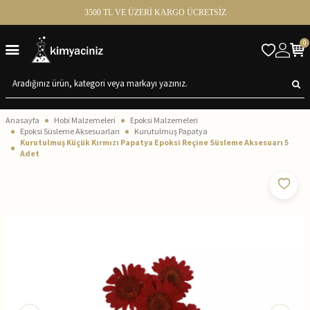
3500 TL VE ÜZERİ KARGO ÜCRETSİZ
0
Anasayfa
Hobi Malzemeleri
Epoksi Malzemeleri
Epoksi Süsleme Aksesuarları
Kurutulmuş Papatya
Kurutulmuş Küçük Kırmızı Papatya Epoksi Reçine Süsleme Aksesuarı 5
Adet