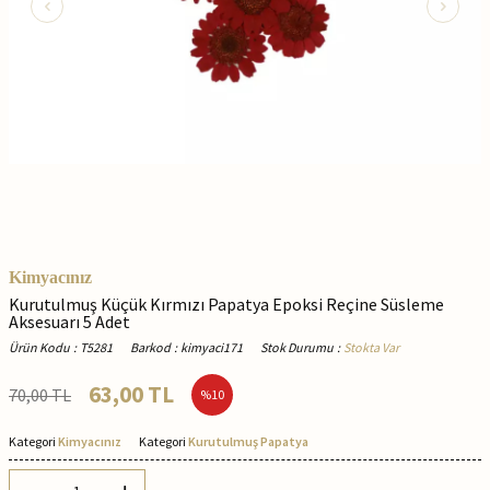
Kimyacınız
Kurutulmuş Küçük Kırmızı Papatya Epoksi Reçine Süsleme
Aksesuarı 5 Adet
Ürün Kodu
:
T5281
Barkod
:
kimyaci171
Stok Durumu
:
Stokta Var
63,00
TL
70,00
TL
%
10
Kategori
Kimyacınız
Kategori
Kurutulmuş Papatya