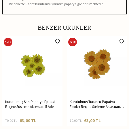
- Bir pakette 5 adet kurutulmuş kırmızı papatya gönderilmektedir.
BENZER ÜRÜNLER
%
10
%
10
Kurutulmuş Sarı Papatya Epoksi
Kurutulmuş Turuncu Papatya
Reçine Süsleme Aksesuarı 5 Adet
Epoksi Reçine Süsleme Aksesuarı 5
Adet
63,00
TL
63,00
TL
70,00
TL
70,00
TL