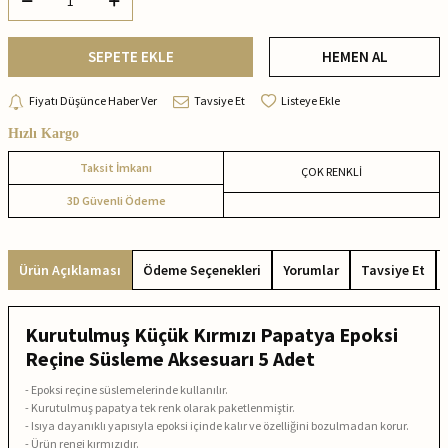
SEPETE EKLE
HEMEN AL
Fiyatı Düşünce Haber Ver
Tavsiye Et
Listeye Ekle
Hızlı Kargo
Taksit İmkanı
ÇOK RENKLİ
3D Güvenli Ödeme
Ürün Açıklaması
Ödeme Seçenekleri
Yorumlar
Tavsiye Et
Kurutulmuş Küçük Kırmızı Papatya Epoksi
Reçine Süsleme Aksesuarı 5 Adet
- Epoksi reçine süslemelerinde kullanılır.
- Kurutulmuş papatya tek renk olarak paketlenmiştir.
- Isıya dayanıklı yapısıyla epoksi içinde kalır ve özelliğini bozulmadan korur.
- Ürün rengi kırmızıdır.