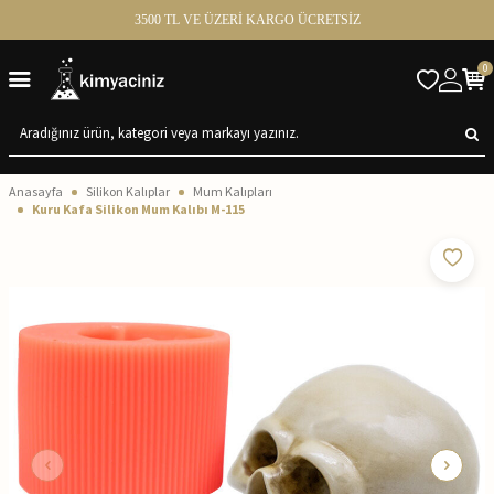
3500 TL VE ÜZERİ KARGO ÜCRETSİZ
0
Anasayfa
Silikon Kalıplar
Mum Kalıpları
Kuru Kafa Silikon Mum Kalıbı M-115