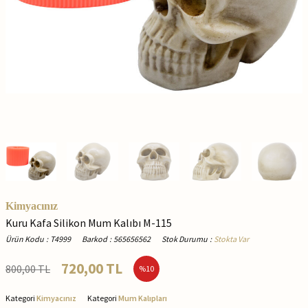
Kimyacınız
Kuru Kafa Silikon Mum Kalıbı M-115
Ürün Kodu
:
T4999
Barkod
:
565656562
Stok Durumu
:
Stokta Var
720,00
TL
800,00
TL
%
10
Kategori
Kimyacınız
Kategori
Mum Kalıpları