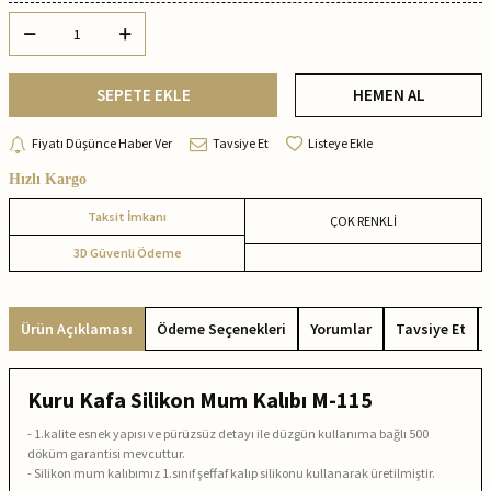
SEPETE EKLE
HEMEN AL
Fiyatı Düşünce Haber Ver
Tavsiye Et
Listeye Ekle
Hızlı Kargo
Taksit İmkanı
ÇOK RENKLİ
3D Güvenli Ödeme
Ürün Açıklaması
Ödeme Seçenekleri
Yorumlar
Tavsiye Et
Kuru Kafa Silikon Mum Kalıbı M-115
- 1.kalite esnek yapısı ve pürüzsüz detayı ile düzgün kullanıma bağlı 500
döküm garantisi mevcuttur.
- Silikon mum kalıbımız 1.sınıf şeffaf kalıp silikonu kullanarak üretilmiştir.