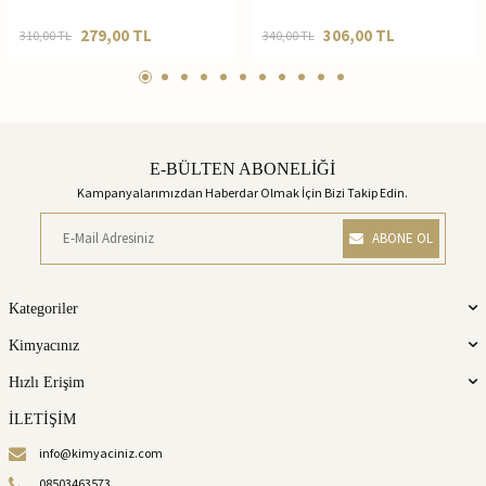
279,00
TL
306,00
TL
310,00
TL
340,00
TL
E-BÜLTEN ABONELİĞİ
Kampanyalarımızdan Haberdar Olmak İçin Bizi Takip Edin.
ABONE OL
Kategoriler
Kimyacınız
Hızlı Erişim
İLETİŞİM
info@kimyaciniz.com
08503463573