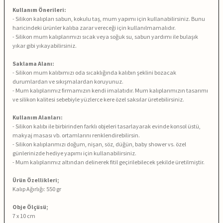
Kullanım Önerileri:
- Silikon kalıpları sabun, kokulu taş, mum yapımı için kullanabilirsiniz. Bunu
haricindeki ürünler kalıba zarar vereceği için kullanılmamalıdır.
- Silikon mum kalıplarımızı sıcak veya soğuk su, sabun yardımı ile bulaşık
yıkar gibi yıkayabilirsiniz.
Saklama Alanı:
- Silikon mum kalıbımızı oda sıcaklığında kalıbın şeklini bozacak
durumlardan ve sıkışmalardan koruyunuz.
- Mum kalıplarımız firmamızın kendi imalatıdır. Mum kalıplarımızın tasarımı
ve silikon kalitesi sebebiyle yüzlerce kere özel saksılar üretebilirsiniz.
Kullanım Alanları:
- Silikon kalıbı ile birbirinden farklı objeleri tasarlayarak evinde konsol üstü,
makyaj masası vb. ortamlarını renklendirebilirsin.
- Silikon kalıplarımızı doğum, nişan, söz, düğün, baby shower vs. özel
günlerinizde hediye yapımı için kullanabilirsiniz.
- Mum kalıplarımız altından delinerek fitil geçirilebilecek şekilde üretilmiştir.
Ürün Özellikleri;
Kalıp Ağırlığı: 550 gr
Obje Ölçüsü;
7 x 10 cm