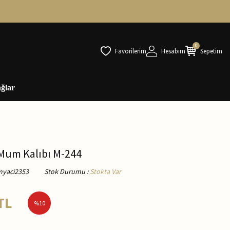
0
Favorilerim
Hesabım
Sepetim
ğlar
Mum Kalıbı M-244
myaci2353
Stok Durumu
:
Stokta Var
TL
%
10