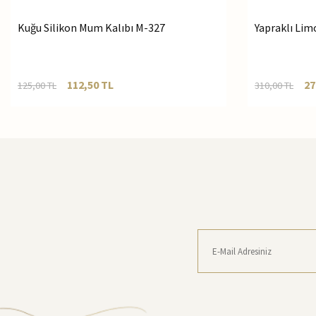
Kuğu Silikon Mum Kalıbı M-327
Yapraklı Lim
112,50
TL
27
125,00
TL
310,00
TL