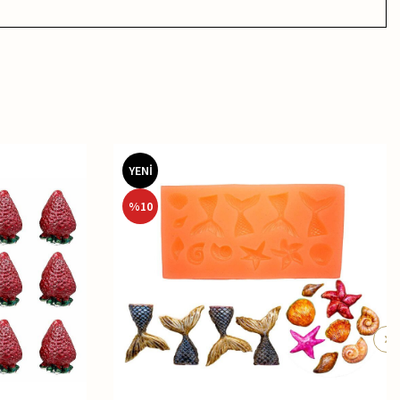
YENİ
%
10