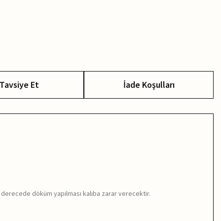
Tavsiye Et
İade Koşulları
k derecede döküm yapılması kalıba zarar verecektir.