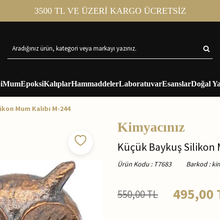
3500 TL VE ÜZERİ KARGO ÜCRETSİZ
i
Mum
Epoksi
Kalıplar
Hammaddeler
Laboratuvar
Esanslar
Doğal Ya
ikon Mum Kalıbı M-244
Kimyacınız
Küçük Baykuş Silikon 
Ürün Kodu
:
T7683
Barkod
:
ki
495,00
550,00
TL