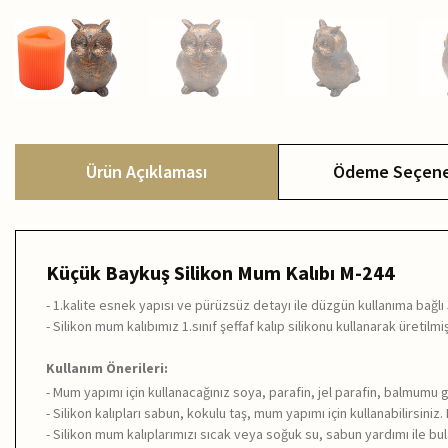
Ürün Açıklaması
Ödeme Seçene
Küçük Baykuş Silikon Mum Kalıbı M-244
- 1.kalite esnek yapısı ve pürüzsüz detayı ile düzgün kullanıma bağl
- Silikon mum kalıbımız 1.sınıf şeffaf kalıp silikonu kullanarak üretilmiş
Kullanım Önerileri:
- Mum yapımı için kullanacağınız soya, parafin, jel parafin, balmumu gi
- Silikon kalıpları sabun, kokulu taş, mum yapımı için kullanabilirsiniz
- Silikon mum kalıplarımızı sıcak veya soğuk su, sabun yardımı ile bulaş