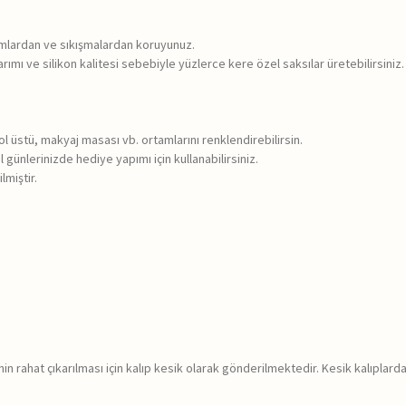
rumlardan ve sıkışmalardan koruyunuz.
rımı ve silikon kalitesi sebebiyle yüzlerce kere özel saksılar üretebilirsiniz.
sol üstü, makyaj masası vb. ortamlarını renklendirebilirsin.
 günlerinizde hediye yapımı için kullanabilirsiniz.
lmiştir.
in rahat çıkarılması için kalıp kesik olarak gönderilmektedir. Kesik kalıplar