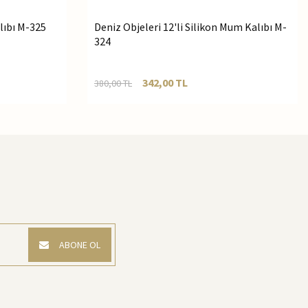
lıbı M-325
Deniz Objeleri 12'li Silikon Mum Kalıbı M-
324
342,00
TL
380,00
TL
ABONE OL