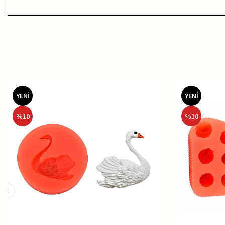
YENİ
YENİ
%
10
%
10