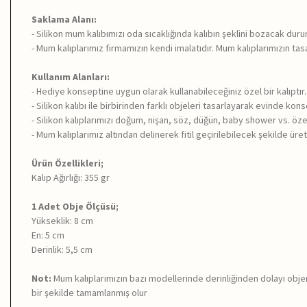
Saklama Alanı:
- Silikon mum kalıbımızı oda sıcaklığında kalıbın şeklini bozacak du
- Mum kalıplarımız firmamızın kendi imalatıdır. Mum kalıplarımızın tasa
Kullanım Alanları:
- Hediye konseptine uygun olarak kullanabileceğiniz özel bir kalıptır.
- Silikon kalıbı ile birbirinden farklı objeleri tasarlayarak evinde kon
- Silikon kalıplarımızı doğum, nişan, söz, düğün, baby shower vs. özel
- Mum kalıplarımız altından delinerek fitil geçirilebilecek şekilde üreti
Ürün Özellikleri;
Kalıp Ağırlığı: 355 gr
1 Adet Obje Ölçüsü;
Yükseklik: 8 cm
En: 5 cm
Derinlik: 5,5 cm
Not:
Mum kalıplarımızın bazı modellerinde derinliğinden dolayı objen
bir şekilde tamamlanmış olur