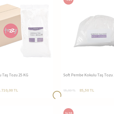
u Taş Tozu 25 KG
Soft Pembe Kokulu Taş Tozu 
1.710,00
TL
85,50
TL
95,00
TL
%
10