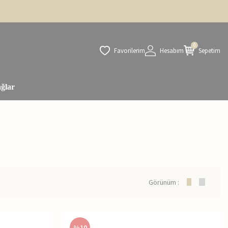
0
Favorilerim
Hesabım
Sepetim
ğlar
Görünüm :
%
10