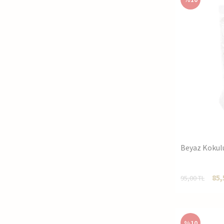
Beyaz Kokul
85,
95,00
TL
%
10