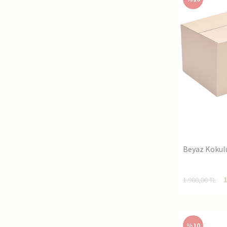
Beyaz Kokul
1.900,00
TL
%
10