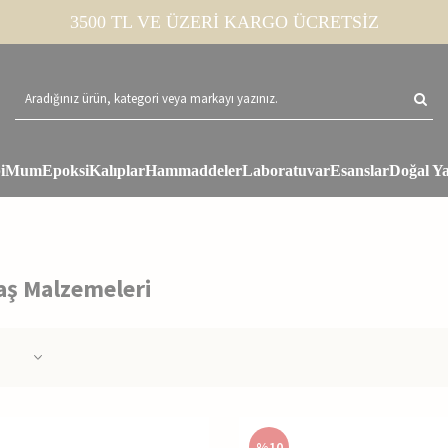
3500 TL VE ÜZERİ KARGO ÜCRETSİZ
i
Mum
Epoksi
Kalıplar
Hammaddeler
Laboratuvar
Esanslar
Doğal Ya
aş Malzemeleri
%
10