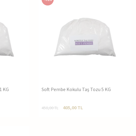
1 KG
Soft Pembe Kokulu Taş Tozu 5 KG
405,00
TL
450,00
TL