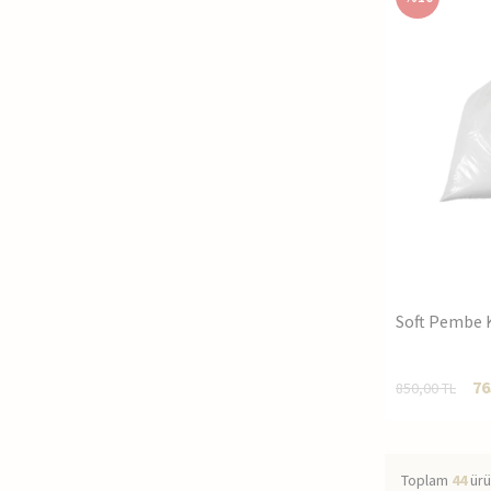
Soft Pembe 
76
850,00
TL
Toplam
44
ürü