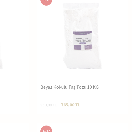
Beyaz Kokulu Taş Tozu 10 KG
765,00
TL
850,00
TL
%
10