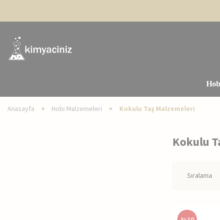
Hob
Anasayfa
Hobi Malzemeleri
Kokulu Taş Malzemeleri
Kokulu T
%
10