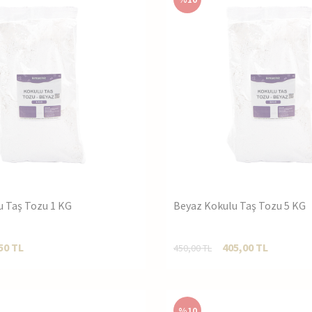
u Taş Tozu 1 KG
Beyaz Kokulu Taş Tozu 5 KG
50
TL
405,00
TL
450,00
TL
%
10