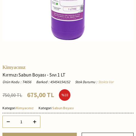
Kimyacınız
Kırmızı Sabun Boyası - Sıvı 1 LT
Ürün Kodu
:
T4656
Barkod
:
45454154152
Stok Durumu
:
Stokta Var
675,00
TL
750,00
TL
%
10
Kategori
Kimyacınız
Kategori
Sabun Boyası