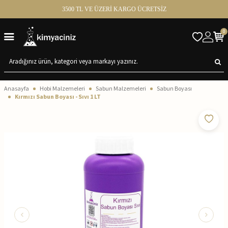
3500 TL VE ÜZERİ KARGO ÜCRETSİZ
0
Anasayfa
Hobi Malzemeleri
Sabun Malzemeleri
Sabun Boyası
Kırmızı Sabun Boyası - Sıvı 1 LT