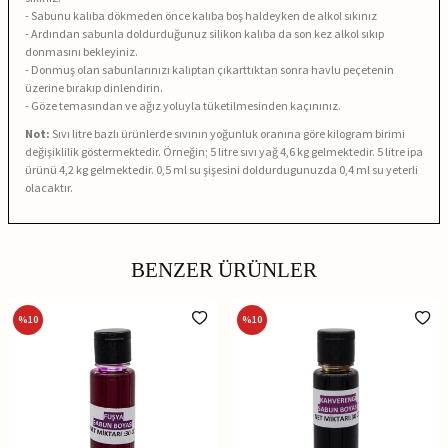
- Sabunu kalıba dökmeden önce kalıba boş haldeyken de alkol sıkınız
- Ardından sabunla doldurduğunuz silikon kalıba da son kez alkol sıkıp
donmasını bekleyiniz.
- Donmuş olan sabunlarınızı kalıptan çıkarttıktan sonra havlu peçetenin
üzerine bırakıp dinlendirin.
- Göze temasından ve ağız yoluyla tüketilmesinden kaçınınız.
Not:
Sıvı litre bazlı ürünlerde sıvının yoğunluk oranına göre kilogram birimi
değişiklilik göstermektedir. Örneğin; 5 litre sıvı yağ 4,6 kg gelmektedir. 5 litre ipa
ürünü 4,2 kg gelmektedir. 0,5 ml su şişesini doldurdugunuzda 0,4 ml su yeterli
olacaktır.
BENZER ÜRÜNLER
%
10
%
10