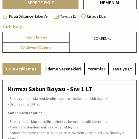
SEPETE EKLE
HEMEN AL
Fiyatı Düşünce Haber Ver
Tavsiye Et
Listeye Ekle
Hızlı Kargo
Taksit İmkanı
ÇOK RENKLİ
3D Güvenli Ödeme
Ürün Açıklaması
Ödeme Seçenekleri
Yorumlar
Tavsiye Et
Kırmızı Sabun Boyası - Sıvı 1 LT
- Sabun yapımında renklendirme amaçlı kullanılan likit boyadır.
- Ürün ağırlığı 1 litredir.
Sabun Nasıl Yapılır?
- Sabun bazını küp küp dilimleyiniz ve benmari usulü ile eritiniz.
- Ardından istenilen renk ve kokuyu ekleyiniz.
- Kalıba dökmeden önce oluşan baloncuklar için varsa alkol veya kolonya
sıkınız.