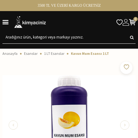
3500 TL VE ÜZERİ KARGO ÜCRETSİZ
0
Anasayfa
Esanslar
1 LT Esanslar
Kavun Mum Esansı 1 LT