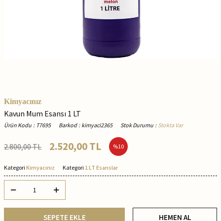
Kimyacınız
Kavun Mum Esansı 1 LT
Ürün Kodu
:
T7695
Barkod
:
kimyaci2365
Stok Durumu
:
Stokta Var
2.520,00
TL
2.800,00
TL
%
10
Kategori
Kimyacınız
Kategori
1 LT Esanslar
SEPETE EKLE
HEMEN AL