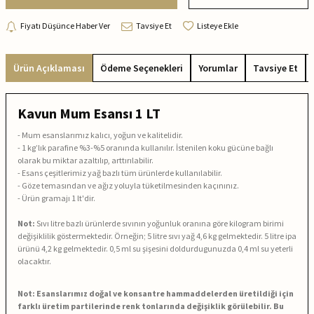
Fiyatı Düşünce Haber Ver
Tavsiye Et
Listeye Ekle
Ürün Açıklaması
Ödeme Seçenekleri
Yorumlar
Tavsiye Et
Kavun Mum Esansı 1 LT
-
Mum esanslarımız kalıcı, yoğun ve kalitelidir.
-
1 kg’lık parafine %3-%5 oranında kullanılır. İstenilen koku gücüne bağlı
olarak bu miktar azaltılıp, arttırılabilir.
-
Esans çeşitlerimiz yağ bazlı tüm ürünlerde kullanılabilir.
- Göze temasından ve ağız yoluyla tüketilmesinden kaçınınız.
-
Ürün gramajı 1 lt'dir.
Not:
Sıvı litre bazlı ürünlerde sıvının yoğunluk oranına göre kilogram birimi
değişiklilik göstermektedir. Örneğin; 5 litre sıvı yağ 4,6 kg gelmektedir. 5 litre ipa
ürünü 4,2 kg gelmektedir. 0,5 ml su şişesini doldurdugunuzda 0,4 ml su yeterli
olacaktır.
Not: Esanslarımız doğal ve konsantre hammaddelerden üretildiği için
farklı üretim partilerinde renk tonlarında değişiklik görülebilir. Bu