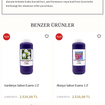
durum ürünün koku karakteri, performansı veya kalitesi üzerinde
herhangi bir olumsuz etki yaratmaz.
BENZER ÜRÜNLER
%
10
%
10
Gardenya Sabun Esansı 1 LT
Akasya Sabun Esansı 1 LT
2.520,00
TL
2.520,00
TL
2.800,00
TL
2.800,00
TL