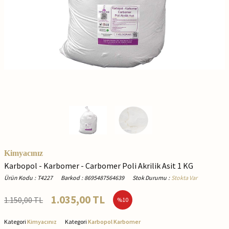
Kimyacınız
Karbopol - Karbomer - Carbomer Poli Akrilik Asit 1 KG
Ürün Kodu
:
T4227
Barkod
:
8695487564639
Stok Durumu
:
Stokta Var
1.035,00
TL
1.150,00
TL
%
10
Kategori
Kimyacınız
Kategori
Karbopol Karbomer