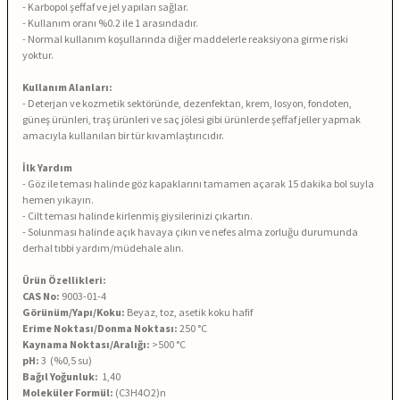
- Karbopol şeffaf ve jel yapıları sağlar.
- Kullanım oranı %0.2 ile 1 arasındadır.
- Normal kullanım koşullarında diğer maddelerle reaksiyona girme riski
yoktur.
Kullanım Alanları:
- Deterjan ve kozmetik sektöründe, dezenfektan, krem, losyon, fondoten,
güneş ürünleri, traş ürünleri ve saç jölesi gibi ürünlerde şeffaf jeller yapmak
amacıyla kullanılan bir tür kıvamlaştırıcıdır.
İlk Yardım
- Göz ile teması halinde göz kapaklarını tamamen açarak 15 dakika bol suyla
hemen yıkayın.
- Cilt teması halinde kirlenmiş giysilerinizi çıkartın.
- Solunması halinde açık havaya çıkın ve nefes alma zorluğu durumunda
derhal tıbbi yardım/müdehale alın.
Ürün Özellikleri:
CAS No:
9003-01-4
Görünüm/Yapı/Koku:
Beyaz, toz, asetik koku hafif
Erime Noktası/Donma Noktası:
250 °C
Kaynama Noktası/Aralığı:
>500 °C
pH:
3 (%0,5 su)
Bağıl Yoğunluk:
1,40
Moleküler Formül:
(C3H4O2)n