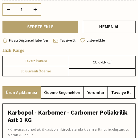
SEPETE EKLE
HEMEN AL
Fiyatı Düşünce Haber Ver
Tavsiye Et
Listeye Ekle
Hızlı Kargo
Taksit İmkanı
ÇOK RENKLİ
3D Güvenli Ödeme
Ürün Açıklaması
Ödeme Seçenekleri
Yorumlar
Tavsiye Et
Karbopol - Karbomer - Carbomer Poliakrilik
Asit 1 KG
- Kimyasal adı poliakrilik asit olan birçok alanda kıvam arttırıcı, jel oluşturucu
olarak kullanılır.