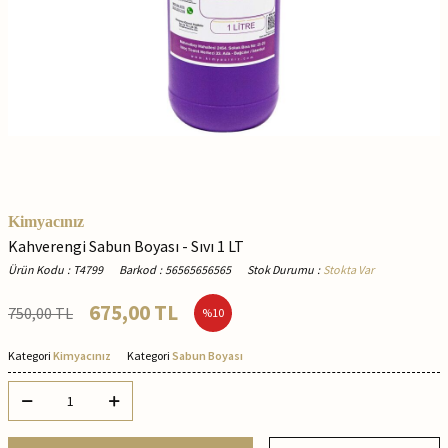
Kimyacınız
Kahverengi Sabun Boyası - Sıvı 1 LT
Ürün Kodu
:
T4799
Barkod
:
56565656565
Stok Durumu
:
Stokta Var
675,00
TL
750,00
TL
%
10
Kategori
Kimyacınız
Kategori
Sabun Boyası