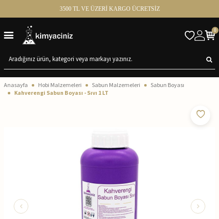
3500 TL VE ÜZERİ KARGO ÜCRETSİZ
0
Anasayfa
Hobi Malzemeleri
Sabun Malzemeleri
Sabun Boyası
Kahverengi Sabun Boyası - Sıvı 1 LT