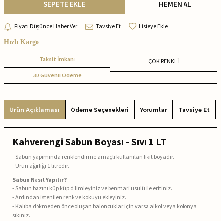
SEPETE EKLE
HEMEN AL
Fiyatı Düşünce Haber Ver
Tavsiye Et
Listeye Ekle
Hızlı Kargo
Taksit İmkanı
ÇOK RENKLİ
3D Güvenli Ödeme
Ürün Açıklaması
Ödeme Seçenekleri
Yorumlar
Tavsiye Et
Kahverengi Sabun Boyası - Sıvı 1 LT
- Sabun yapımında renklendirme amaçlı kullanılan likit boyadır.
- Ürün ağırlığı 1 litredir.
Sabun Nasıl Yapılır?
- Sabun bazını küp küp dilimleyiniz ve benmari usulü ile eritiniz.
- Ardından istenilen renk ve kokuyu ekleyiniz.
- Kalıba dökmeden önce oluşan baloncuklar için varsa alkol veya kolonya
sıkınız.