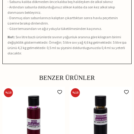
- Sabunu kalıba dökmeden önce kalıba boş haldeyken de alkol sıkınız
- Ardından sabunla doldurduğunuz silikon kalıba da son kez alkol sıkıp
donmasını bekleyiniz.
- Donmuş olan sabunlarınızı kalıptan çıkarttıktan sonra havlu peçetenin
üzerine bırakıp dinlendirin.
- Göze temasından ve ağız yoluyla tüketilmesinden kaçınınız.
Not:
Sıvı litre bazlı ürünlerde sıvının yoğunluk oranına göre kilogram birimi
değişiklilik göstermektedir. Örneğin; 5 litre sıvı yağ 4,6 kg gelmektedir. 5 litre ipa
ürünü 4,2 kg gelmektedir. 0,5 ml su şişesini doldurdugunuzda 0,4 ml su yeterli
olacaktır.
BENZER ÜRÜNLER
%
10
%
10