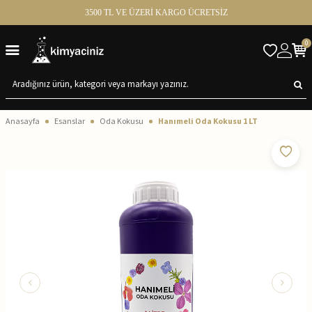
3500 TL VE ÜZERİ KARGO ÜCRETSİZ
0
Anasayfa
Esanslar
Oda Kokusu
Hanımeli Oda Kokusu 1 LT