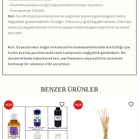
- Göze temasından ve ağız yoluyla kullanımından kaçınınız.
- Ürün gramajı 1 litredir.
Not:
Sıvı litre bazlı ürünlerde sıvının yoğunluk oranına göre kilogram birimi
değişiklilik göstermektedir. Örneğin; 5 litre sıvı yağ 4,6 kg gelmektedir. 5 litre ipa
ürünü 4,2 kg gelmektedir. 0,5 ml su şişesini doldurdugunuzda 0,4 ml su yeterli
olacaktır.
Not: Esanslarımız doğal ve konsantre hammaddelerden üretildiği için
farklı üretim partilerinde renk tonlarında değişiklik görülebilir. Bu
durum ürünün koku karakteri, performansı veya kalitesi üzerinde
herhangi bir olumsuz etki yaratmaz.
BENZER ÜRÜNLER
%
10
%
10