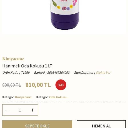
Kimyacınız
Hanımeli Oda Kokusu 1 LT
Ürün Kodu
:
T1969
Barkod
:
8695487564003
Stok Durumu
:
Stokta Var
810,00
TL
900,00
TL
%
10
Kategori
Kimyacınız
Kategori
Oda Kokusu
SEPETE EKLE
HEMEN AL