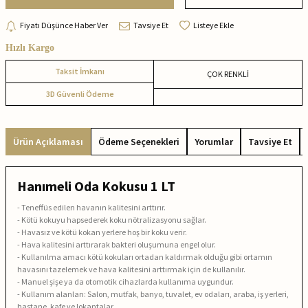
Fiyatı Düşünce Haber Ver
Tavsiye Et
Listeye Ekle
Hızlı Kargo
Taksit İmkanı
ÇOK RENKLİ
3D Güvenli Ödeme
Ürün Açıklaması
Ödeme Seçenekleri
Yorumlar
Tavsiye Et
Hanımeli Oda Kokusu 1 LT
- Teneffüs edilen havanın kalitesini arttırır.
- Kötü kokuyu hapsederek koku nötralizasyonu sağlar.
- Havasız ve kötü kokan yerlere hoş bir koku verir.
- Hava kalitesini arttırarak bakteri oluşumuna engel olur.
- Kullanılma amacı kötü kokuları ortadan kaldırmak olduğu gibi ortamın
havasını tazelemek ve hava kalitesini arttırmak için de kullanılır.
- Manuel şişe ya da otomotik cihazlarda kullanıma uygundur.
- Kullanım alanları: Salon, mutfak, banyo, tuvalet, ev odaları, araba, iş yerleri,
hastane, kafe ve lokantalar.