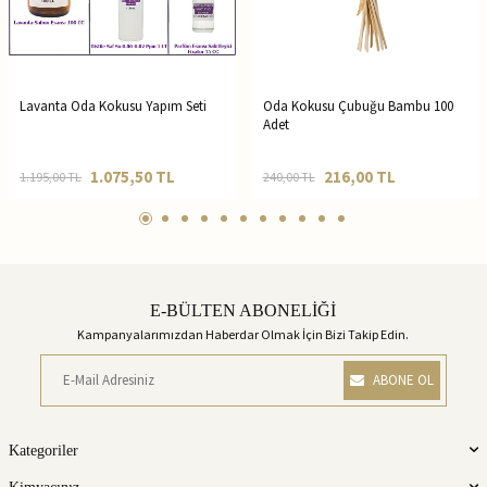
Lavanta Oda Kokusu Yapım Seti
Oda Kokusu Çubuğu Bambu 100
Adet
1.075,50
TL
216,00
TL
1.195,00
TL
240,00
TL
E-BÜLTEN ABONELİĞİ
Kampanyalarımızdan Haberdar Olmak İçin Bizi Takip Edin.
ABONE OL
Kategoriler