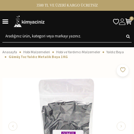
3500 TL VE ÜZERİ KARGO ÜCRETSİZ
0
Anasayfa
Hobi Malzemeleri
Hobi ve Yardımcı Malzemeler
Yaldız Boya
Gümüş Toz Yaldız Metalik Boya 1 KG