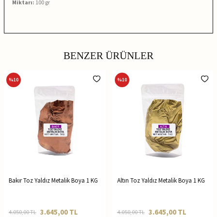
Miktarı:
100 gr
BENZER ÜRÜNLER
%
10
%
10
Bakır Toz Yaldız Metalik Boya 1 KG
Altın Toz Yaldız Metalik Boya 1 KG
3.645,00
TL
3.645,00
TL
4.050,00
TL
4.050,00
TL