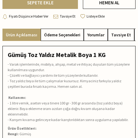
SEPETE EKLE
HEMEN AL
Fiyatı Düşünce Haber Ver
Tavsiye Et
Listeye Ekle
Ürün Açıklaması
Ödeme Seçenekleri
Yorumlar
Tavsiye Et
Gümüş Toz Yaldız Metalik Boya 1 KG
- Varak işlemlerinde, mobilya, ahşap, metal ve ihtiyaç duyulan tüm yüzeylere
kullanılması uygundur.
- Çözelti ve bağlayıcı yardımı ile tüm yüzeylerde kullanılır.
- Toz yaldız boya ile tüm çalışmalar kusursuz. Kimyaciniz farkıyla yaldız
çeşitleri burada fırsatı kaçırma. Hemen satın al.
Kullanımı:
- 1 litre vernik, aseton veya tinere 100 gr - 300 gr arasında (toz yaldız boya)
eklenir. Boya eklenme oranı azdan çoğa doğru kıvam oluşana kadar
eklenmelidir.
- Karışım kıvama gelinceye kadar karıştırıldıktan sonra uygulama yapılabilir.
Ürün Özellikleri:
Rengi:
Gümüş