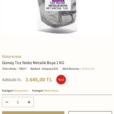
Kimyacınız
Gümüş Toz Yaldız Metalik Boya 1 KG
Ürün Kodu
:
T9017
Barkod
:
kimyaci1331
Stok Durumu
:
Stokta Var
3.645,00
TL
4.050,00
TL
%
10
Kategori
Kimyacınız
Kategori
Yaldız Boya