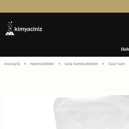
Hob
Anasayfa
Hammaddeler
Gıda Hammaddeleri
Guar Gum