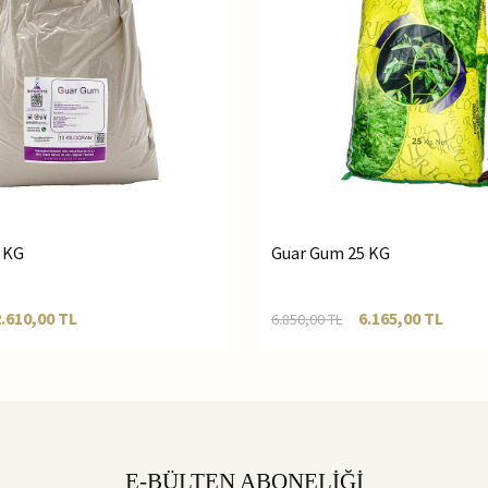
 KG
Guar Gum 25 KG
2.610,00
TL
6.165,00
TL
6.850,00
TL
E-BÜLTEN ABONELİĞİ