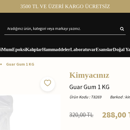
3500 TL VE ÜZERİ KARGO ÜCRETSİZ
i
Mum
Epoksi
Kalıplar
Hammaddeler
Laboratuvar
Esanslar
Doğal Ya
Guar Gum 1 KG
Kimyacınız
Guar Gum 1 KG
Ürün Kodu
:
T8269
Barkod
:
ki
288,00
320,00
TL