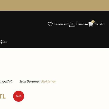
0
Favorilerim
Hesabım
Sepetim
ğlar
myaci740
Stok Durumu
:
Stokta Var
TL
%
10