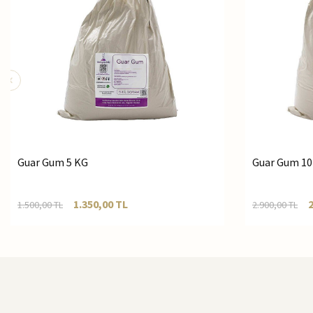
Guar Gum 5 KG
Guar Gum 10
1.350,00
TL
1.500,00
TL
2.900,00
TL