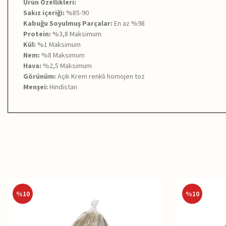
Ürün Özellikleri:
Sakız içeriği:
%85-90
Kabuğu Soyulmuş Parçalar:
En az %98
Protein:
%3,8 Maksimum
Kül:
%1 Maksimum
Nem:
%8 Maksimum
Hava:
%2,5 Maksimum
Görünüm:
Açık Krem renkli homojen toz
Menşei:
Hindistan
%
10
%
10