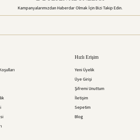
Kampanyalarımızdan Haberdar Olmak İçin Bizi Takip Edin.
Hızlı Erişim
Koşulları
Yeni Üyelik
Üye Girişi
Şifremi Unuttum
lik
İletişim
i
Sepetim
si
Blog
rı