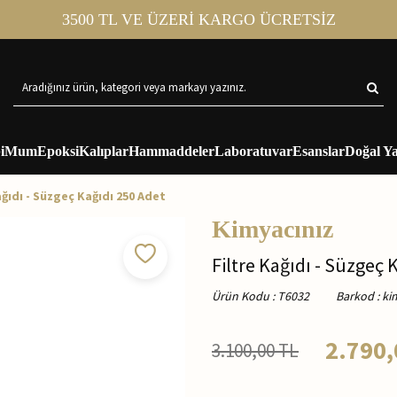
3500 TL VE ÜZERİ KARGO ÜCRETSİZ
i
Mum
Epoksi
Kalıplar
Hammaddeler
Laboratuvar
Esanslar
Doğal Ya
ağıdı - Süzgeç Kağıdı 250 Adet
Kimyacınız
Filtre Kağıdı - Süzgeç 
Ürün Kodu
:
T6032
Barkod
:
ki
2.790,
3.100,00
TL