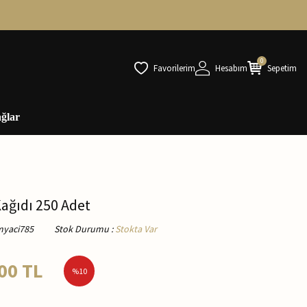
0
Favorilerim
Hesabım
Sepetim
ğlar
Kağıdı 250 Adet
myaci785
Stok Durumu
:
Stokta Var
00
TL
%
10