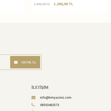
1.260,00
TL
1.400,00
TL
ABONE OL
İLETİŞİM
info@kimyaciniz.com
08503463573