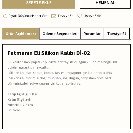
SEPETE EKLE
HEMEN AL
Fiyatı Düşünce Haber Ver
Tavsiye Et
Listeye Ekle
Ürün Açıklaması
Ödeme Seçenekleri
Yorumlar
Tavsiye Et
Fatmanın Eli Silikon Kalıbı Dİ-02
- 1.kalite esnek yapısı ve pürüzsüz detayı ile düzgün kullanıma bağlı 500
döküm garantisi mevcuttur.
- Silikon kalıpları sabun, kokulu taş, mum yapımı için kullanabilirsiniz.
- Silikon kalıplarımızı doğum, nişan, söz, düğün, baby shower vs. özel
günlerinizde hediye yapımı için kullanabilirsiniz.
Kalıp Ağırlığı:
60
gr
Kalıp Ölçüleri:
Yükseklik: 7,5 cm
En: 6 cm