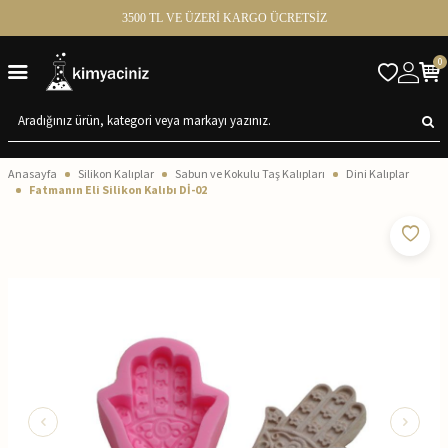
3500 TL VE ÜZERİ KARGO ÜCRETSİZ
0
Anasayfa
Silikon Kalıplar
Sabun ve Kokulu Taş Kalıpları
Dini Kalıplar
Fatmanın Eli Silikon Kalıbı Dİ-02