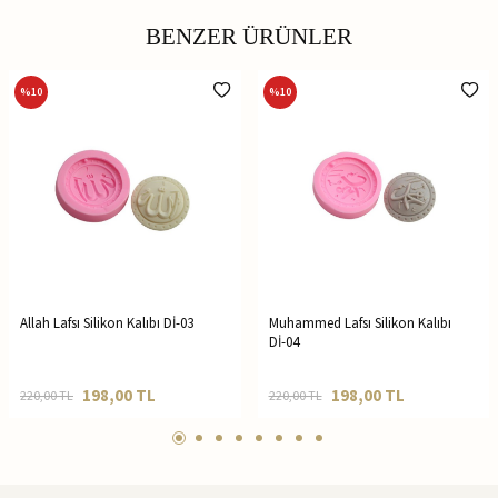
BENZER ÜRÜNLER
%
10
%
10
Allah Lafsı Silikon Kalıbı Dİ-03
Muhammed Lafsı Silikon Kalıbı
Dİ-04
198,00
TL
198,00
TL
220,00
TL
220,00
TL