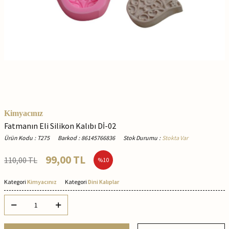
Kimyacınız
Fatmanın Eli Silikon Kalıbı Dİ-02
Ürün Kodu
:
T275
Barkod
:
86145766836
Stok Durumu
:
Stokta Var
99,00
TL
110,00
TL
%
10
Kategori
Kimyacınız
Kategori
Dini Kalıplar