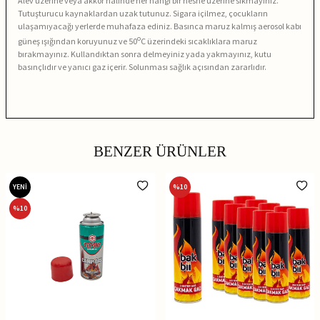
Alev üzerine veya akkor halinde her hangi bir nesne üzerine sıkmayınız.
Tutuşturucu kaynaklardan uzak tutunuz. Sigara içilmez, çocukların
ulaşamıyacağı yerlerde muhafaza ediniz. Basınca maruz kalmış aerosol kabı
o
güneş ışığından koruyunuz ve 50
C üzerindeki sıcaklıklara maruz
bırakmayınız. Kullandıktan sonra delmeyiniz yada yakmayınız, kutu
basınçlıdır ve yanıcı gaz içerir. Solunması sağlık açısından zararlıdır.
BENZER ÜRÜNLER
YENİ
%
10
%
10