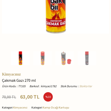
Kimyacınız
Çakmak Gazı 270 ml
Ürün Kodu
:
T7105
Barkod
:
kimyaci1782
Stok Durumu
:
Stokta Var
63,00
TL
70,00
TL
%
10
Kategori
Kimyacınız
Kategori
Kamp Ocağı Kartuşu