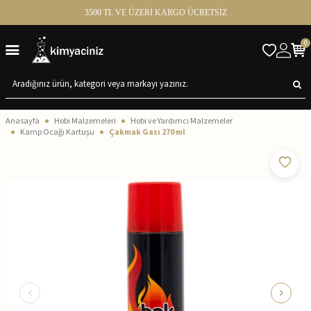
3500 TL VE ÜZERİ KARGO ÜCRETSİZ
0
Anasayfa
Hobi Malzemeleri
Hobi ve Yardımcı Malzemeler
Kamp Ocağı Kartuşu
Çakmak Gazı 270 ml