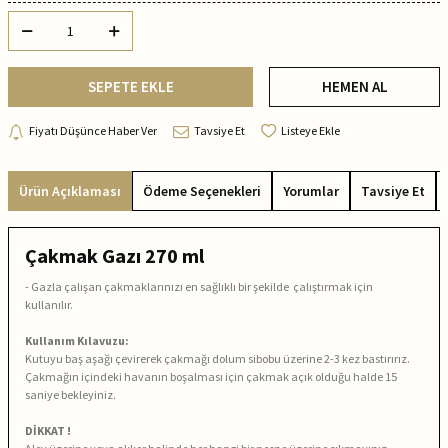
SEPETE EKLE
HEMEN AL
Fiyatı Düşünce Haber Ver
Tavsiye Et
Listeye Ekle
Ürün Açıklaması
Ödeme Seçenekleri
Yorumlar
Tavsiye Et
Çakmak Gazı 270 ml
- Gazla çalışan çakmaklarınızı en sağlıklı bir şekilde çalıştırmak için
kullanılır.
Kullanım Kılavuzu:
Kutuyu baş aşağı çevirerek çakmağı dolum sibobu üzerine 2-3 kez bastırırız.
Çakmağın içindeki havanın boşalması için çakmak açık olduğu halde 15
saniye bekleyiniz.
DİKKAT !