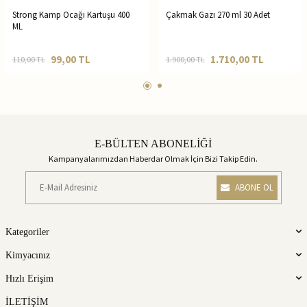
Strong Kamp Ocağı Kartuşu 400
Çakmak Gazı 270 ml 30 Adet
ML
99,00
TL
1.710,00
TL
110,00
TL
1.900,00
TL
E-BÜLTEN ABONELİĞİ
Kampanyalarımızdan Haberdar Olmak İçin Bizi Takip Edin.
ABONE OL
Kategoriler
Kimyacınız
Hızlı Erişim
İLETİŞİM