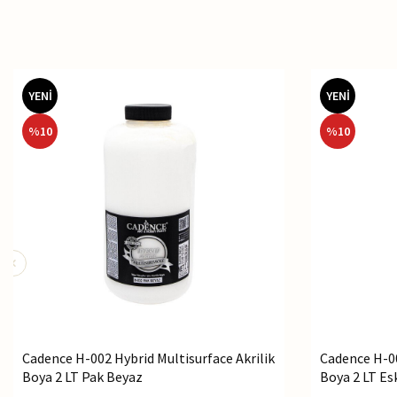
YENİ
YENİ
%
10
%
10
Cadence H-002 Hybrid Multisurface Akrilik
Cadence H-00
Boya 2 LT Pak Beyaz
Boya 2 LT Es