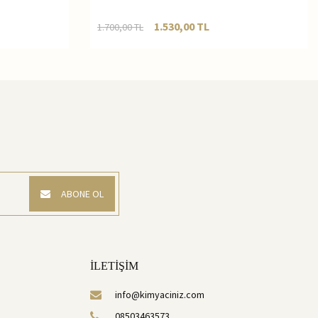
1.530,00
TL
1.700,00
TL
ABONE OL
İLETİŞİM
info@kimyaciniz.com
08503463573