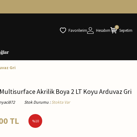
0
Favorilerim
Hesabım
Sepetim
ğlar
uvaz Gri
ultisurface Akrilik Boya 2 LT Koyu Arduvaz Gri
myaci872
Stok Durumu
:
Stokta Var
00
TL
%
10