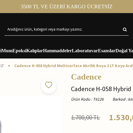
3500 TL VE ÜZERİ KARGO ÜCRETSİZ
i
Mum
Epoksi
Kalıplar
Hammaddeler
Laboratuvar
Esanslar
Doğal Ya
 LT
Cadence H-058 Hybrid Multisurface Akrilik Boya 2 LT Koyu Ard
Cadence
Cadence H-058 Hybrid M
Ürün Kodu
:
T6126
Barkod
:
ki
1.530,
1.700,00
TL