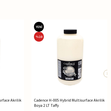
YENİ
%
10
rface Akrilik
Cadence H-005 Hybrid Multisurface Akrilik
Boya 2 LT Taffy