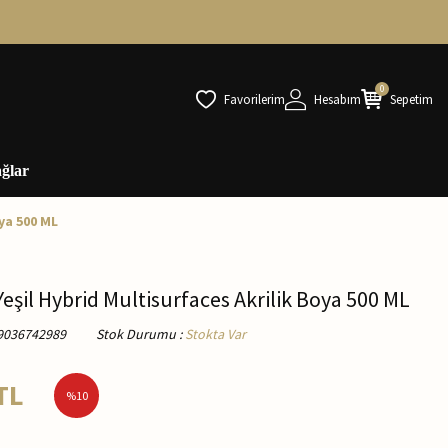
0
Favorilerim
Hesabım
Sepetim
ğlar
ya 500 ML
eşil Hybrid Multisurfaces Akrilik Boya 500 ML
9036742989
Stok Durumu
:
Stokta Var
TL
%
10