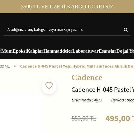
3500 TL VE ÜZERİ KARGO ÜCRETSİZ
i
Mum
Epoksi
Kalıplar
Hammaddeler
Laboratuvar
Esanslar
Doğal Ya
500 ML
Cadence H-045 Pastel Yeşil Hybrid Multisurfaces Akrilik Bo
Cadence
Cadence H-045 Pastel Y
Ürün Kodu
:
4075
Barkod
:
869
495,00
550,00
TL