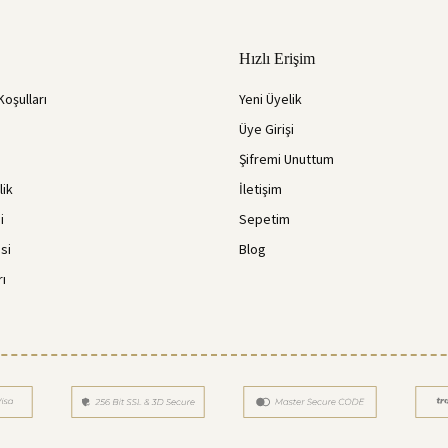
Hızlı Erişim
Koşulları
Yeni Üyelik
Üye Girişi
Şifremi Unuttum
lik
İletişim
i
Sepetim
si
Blog
rı