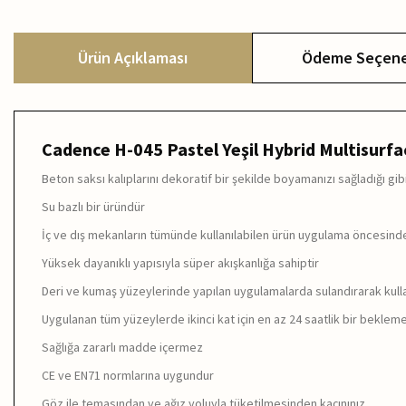
Ürün Açıklaması
Ödeme Seçene
Cadence H-045 Pastel Yeşil Hybrid Multisurfa
Beton saksı kalıplarını dekoratif bir şekilde boyamanızı sağladığı gibi
Su bazlı bir üründür
İç ve dış mekanların tümünde kullanılabilen ürün uygulama öncesin
Yüksek dayanıklı yapısıyla süper akışkanlığa sahiptir
Deri ve kumaş yüzeylerinde yapılan uygulamalarda sulandırarak kulla
Uygulanan tüm yüzeylerde ikinci kat için en az 24 saatlik bir bekleme
Sağlığa zararlı madde içermez
CE ve EN71 normlarına uygundur
Göz ile temasından ve ağız yoluyla tüketilmesinden kaçınınız