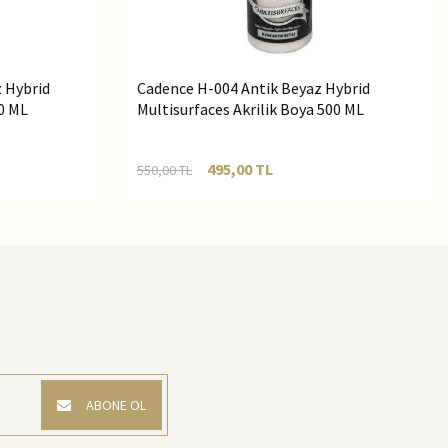
 Hybrid
Cadence H-004 Antik Beyaz Hybrid
00 ML
Multisurfaces Akrilik Boya 500 ML
495,00
TL
550,00
TL
ABONE OL