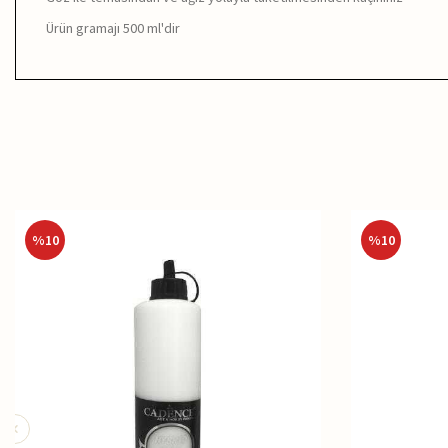
Ürün gramajı 500 ml'dir
%
10
%
10