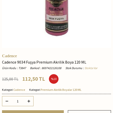
Cadence
Cadence 9034 Fuşya Premium Akrilik Boya 120 ML
Ürün Kodu
:
T3847
Barkod
:
8697422126108
Stok Durumu
:
Stokta Var
112,50
TL
125,00
TL
%
10
Kategori
Cadence
Kategori
Premium Akrilik Boyalar 120 ML