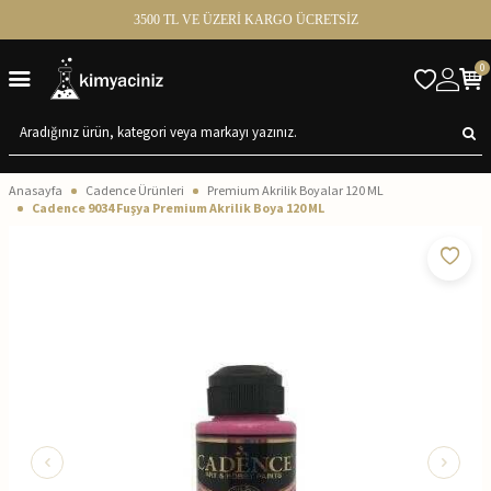
3500 TL VE ÜZERİ KARGO ÜCRETSİZ
0
Anasayfa
Cadence Ürünleri
Premium Akrilik Boyalar 120 ML
Cadence 9034 Fuşya Premium Akrilik Boya 120 ML