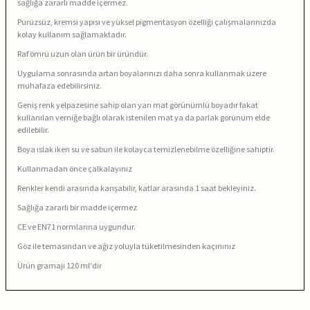
sağlığa zararlı madde içermez.
Pürüzsüz, kremsi yapısı ve yüksel pigmentasyon özelliği çalışmalarınızda
kolay kullanım sağlamaktadır.
Raf ömrü uzun olan ürün bir üründür.
Uygulama sonrasında artan boyalarınızı daha sonra kullanmak üzere
muhafaza edebilirsiniz.
Geniş renk yelpazesine sahip olan yarı mat görünümlü boyadır fakat
kullanılan verniğe bağlı olarak istenilen mat ya da parlak görünüm elde
edilebilir.
Boya ıslak iken su ve sabun ile kolayca temizlenebilme özelliğine sahiptir.
Kullanmadan önce çalkalayınız
Renkler kendi arasında karışabilir, katlar arasında 1 saat bekleyiniz.
Sağlığa zararlı bir madde içermez
CE ve EN71 normlarına uygundur.
Göz ile temasından ve ağız yoluyla tüketilmesinden kaçınınız
Ürün gramajı 120 ml'dir