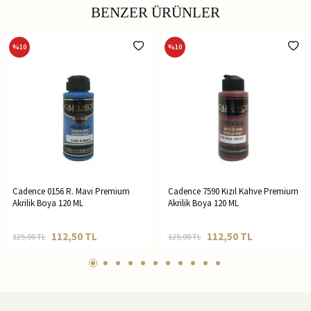
BENZER ÜRÜNLER
%
10
%
10
Cadence 0156 R. Mavi Premium
Cadence 7590 Kızıl Kahve Premium
Akrilik Boya 120 ML
Akrilik Boya 120 ML
112,50
TL
112,50
TL
125,00
TL
125,00
TL