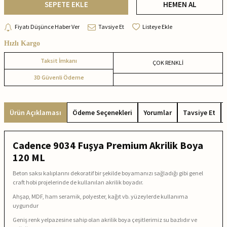
SEPETE EKLE
HEMEN AL
Fiyatı Düşünce Haber Ver
Tavsiye Et
Listeye Ekle
Hızlı Kargo
Taksit İmkanı
ÇOK RENKLİ
3D Güvenli Ödeme
Ürün Açıklaması
Ödeme Seçenekleri
Yorumlar
Tavsiye Et
Cadence 9034 Fuşya Premium Akrilik Boya
120 ML
Beton saksı kalıplarını dekoratif bir şekilde boyamanızı sağladığı gibi genel
craft hobi projelerinde de kullanılan akrilik boyadır.
Ahşap, MDF, ham seramik, polyester, kağıt vb. yüzeylerde kullanıma
uygundur
Geniş renk yelpazesine sahip olan akrilik boya çeşitlerimiz su bazlıdır ve