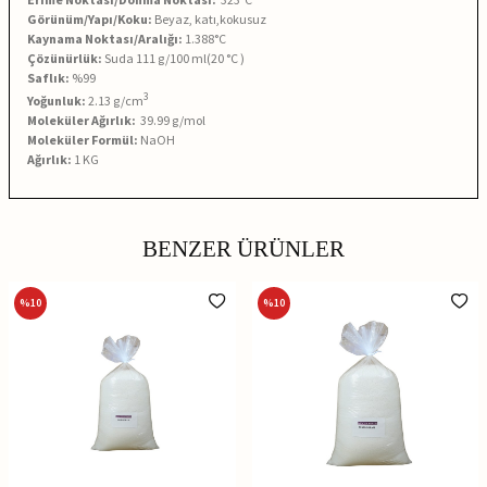
Görünüm/Yapı/Koku:
Beyaz, katı,kokusuz
Kaynama Noktası/Aralığı:
1.388°C
Çözünürlük:
Suda 111 g/100 ml(20 °C )
Saflık:
%99
3
Yoğunluk:
2.13 g/cm
Moleküler Ağırlık:
39.99 g/mol
Moleküler Formül:
NaOH
Ağırlık:
1 KG
BENZER ÜRÜNLER
%
10
%
10