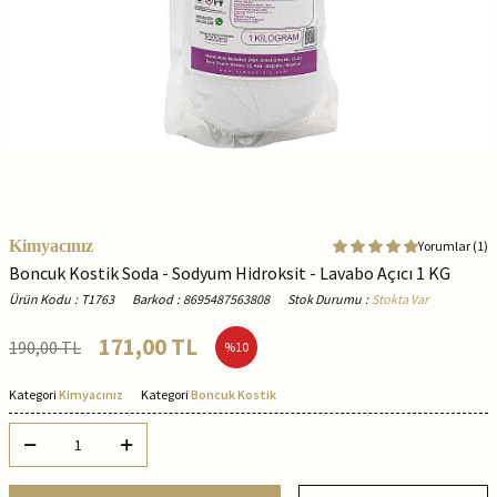
Kimyacınız
Yorumlar (1)
Boncuk Kostik Soda - Sodyum Hidroksit - Lavabo Açıcı 1 KG
Ürün Kodu
:
T1763
Barkod
:
8695487563808
Stok Durumu
:
Stokta Var
171,00
TL
190,00
TL
%
10
Kategori
Kimyacınız
Kategori
Boncuk Kostik