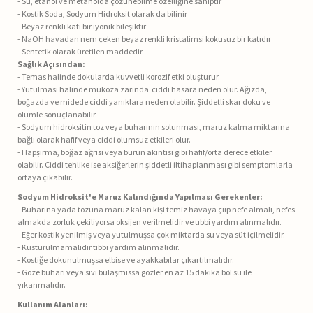
- Su, etanol ve metanolda çözünebilme özelliğine sahiptir
- Kostik Soda, Sodyum Hidroksit olarak da bilinir
- Beyaz renkli katı bir iyonik bileşiktir
- NaOH havadan nem çeken beyaz renkli kristalimsi kokusuz bir katıdır
- Sentetik olarak üretilen maddedir.
Sağlık Açısından:
- Temas halinde dokularda kuvvetli korozif etki oluşturur.
- Yutulması halinde mukoza zarında ciddi hasara neden olur. Ağızda,
boğazda ve midede ciddi yanıklara neden olabilir. Şiddetli skar doku ve
ölümle sonuçlanabilir.
- Sodyum hidroksitin toz veya buharının solunması, maruz kalma miktarına
bağlı olarak hafif veya ciddi olumsuz etkileri olur.
- Hapşırma, boğaz ağrısı veya burun akıntısı gibi hafif/orta derece etkiler
olabilir. Ciddi tehlike ise aksiğerlerin şiddetli iltihaplanması gibi semptomlarla
ortaya çıkabilir.
Sodyum Hidroksit'e Maruz Kalındığında Yapılması Gerekenler:
- Buharına yada tozuna maruz kalan kişi temiz havaya çııp nefe almalı, nefes
almakda zorluk çekiliyorsa oksijen verilmelidir ve tıbbi yardım alınmalıdır.
- Eğer kostik yenilmiş veya yutulmuşsa çok miktarda su veya süt içilmelidir.
- Kusturulmamalıdır tıbbi yardım alınmalıdır.
- Kostiğe dokunulmuşsa elbise ve ayakkabılar çıkartılmalıdır.
- Göze buharı veya sıvı bulaşmıssa gözler en az 15 dakika bol su ile
yıkanmalıdır.
Kullanım Alanları: