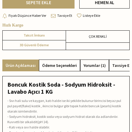
SEPETE EKLE
HEMEN AL
Fiyatı Düşünce Haber Ver
Tavsiye Et
Listeye Ekle
Hızlı Kargo
Taksit İmkanı
ÇOK RENKLİ
3D Güvenli Ödeme
Ürün Açıklaması
Ödeme Seçenekleri
Yorumlar (1)
Tavsiye Et
Boncuk Kostik Soda - Sodyum Hidroksit -
Lavabo Açıcı 1 KG
- Sıvı hali sulu ve kaygan, katı halde ise iki şekilde bulunur birincisi beyaz pul
pul payet(flake) kostik , ikincisi bulgur gibi topak halde boncuk (pearls) kostik
olarak isimlendirilir.
- Sodyum hidroksit, kostik soda veya sodyum hidrat olarak da adlandırılır.
Kuvvetli bir alkalidit(pH 14).
- Katı veya sıvı halde olabilir.