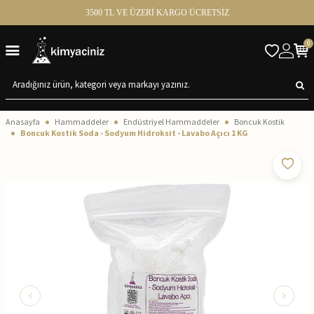
3500 TL VE ÜZERİ KARGO ÜCRETSİZ
0
Anasayfa
Hammaddeler
Endüstriyel Hammaddeler
Boncuk Kostik
Boncuk Kostik Soda - Sodyum Hidroksit - Lavabo Açıcı 1 KG