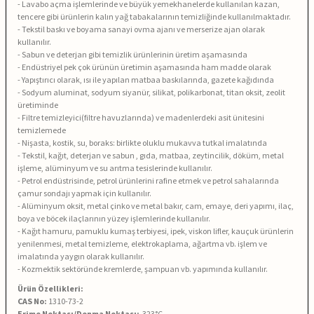
- Lavabo açma işlemlerinde ve büyük yemekhanelerde kullanılan kazan,
tencere gibi ürünlerin kalın yağ tabakalarının temizliğinde kullanılmaktadır.
- Tekstil baskı ve boyama sanayi ovma ajanı ve merserize ajan olarak
kullanılır.
-
Sabun ve deterjan gibi temizlik ürünlerinin üretim aşamasında
-
Endüstriyel pek çok ürünün üretimin aşamasında ham madde olarak
- Yapıştırıcı olarak, ısı ile yapılan matbaa baskılarında, gazete kağıdında
- Sodyum aluminat, sodyum siyanür, silikat, polikarbonat, titan oksit, zeolit
üretiminde
- Filtre temizleyici(filtre havuzlarında) ve madenlerdeki asit ünitesini
temizlemede
- Nişasta, kostik, su, boraks: birlikte oluklu mukavva tutkal imalatında
- Tekstil, kağıt, deterjan ve sabun , gıda, matbaa, zeytincilik, döküm, metal
işleme, alüminyum ve su arıtma tesislerinde kullanılır.
- Petrol endüstrisinde, petrol ürünlerini rafine etmek ve petrol sahalarında
çamur sondajı yapmak için kullanılır.
- Alüminyum oksit, metal çinko ve metal bakır, cam, emaye, deri yapımı, ilaç,
boya ve böcek ilaçlarının yüzey işlemlerinde kullanılır.
- Kağıt hamuru, pamuklu kumaş terbiyesi, ipek, viskon lifler, kauçuk ürünlerin
yenilenmesi, metal temizleme, elektrokaplama, ağartma vb. işlem ve
imalatında yaygın olarak kullanılır.
- Kozmektik sektöründe kremlerde, şampuan vb. yapımında kullanılır.
Ürün Özellikleri:
CAS No:
1310-73-2
Erime Noktası/Donma Noktası:
323°C