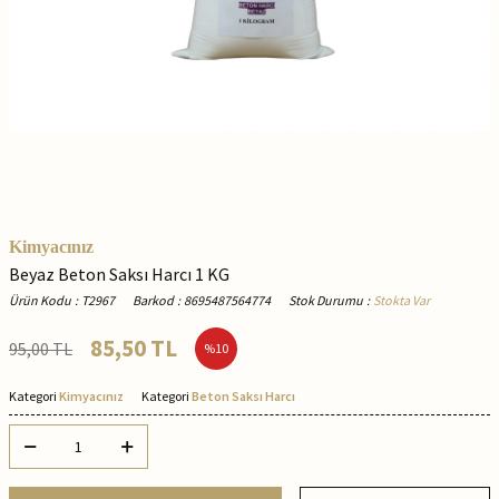
Kimyacınız
Beyaz Beton Saksı Harcı 1 KG
Ürün Kodu
:
T2967
Barkod
:
8695487564774
Stok Durumu
:
Stokta Var
85,50
TL
95,00
TL
%
10
Kategori
Kimyacınız
Kategori
Beton Saksı Harcı