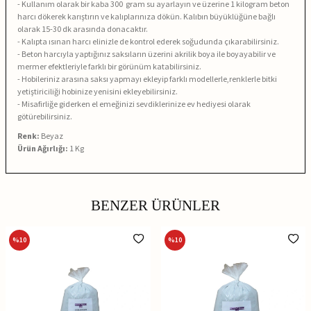
- Kullanım olarak bir kaba 300 gram su ayarlayın ve üzerine 1 kilogram beton
harcı dökerek karıştırın ve kalıplarınıza dökün. Kalıbın büyüklüğüne bağlı
olarak 15-30 dk arasında donacaktır.
- Kalıpta ısınan harcı elinizle de kontrol ederek soğudunda çıkarabilirsiniz.
- Beton harcıyla yaptığınız saksıların üzerini akrilik boya ile boyayabilir ve
mermer efektleriyle farklı bir görünüm katabilirsiniz.
- Hobileriniz arasına saksı yapmayı ekleyip farklı modellerle,renklerle bitki
yetiştiriciliği hobinize yenisini ekleyebilirsiniz.
- Misafirliğe giderken el emeğinizi sevdiklerinize ev hediyesi olarak
götürebilirsiniz.
Renk:
Beyaz
Ürün Ağırlığı:
1 Kg
BENZER ÜRÜNLER
%
10
%
10