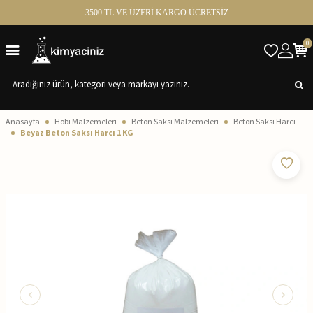
3500 TL VE ÜZERİ KARGO ÜCRETSİZ
0
Anasayfa
Hobi Malzemeleri
Beton Saksı Malzemeleri
Beton Saksı Harcı
Beyaz Beton Saksı Harcı 1 KG