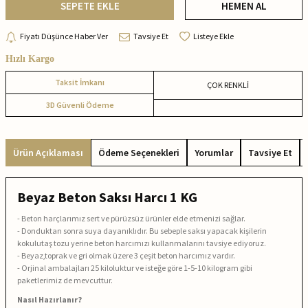
SEPETE EKLE
HEMEN AL
Fiyatı Düşünce Haber Ver
Tavsiye Et
Listeye Ekle
Hızlı Kargo
Taksit İmkanı
ÇOK RENKLİ
3D Güvenli Ödeme
Ürün Açıklaması
Ödeme Seçenekleri
Yorumlar
Tavsiye Et
Beyaz Beton Saksı Harcı 1 KG
- Beton harçlarımız sert ve pürüzsüz ürünler elde etmenizi sağlar.
- Donduktan sonra suya dayanıklıdır. Bu sebeple saksı yapacak kişilerin
kokulutaş tozu yerine beton harcımızı kullanmalarını tavsiye ediyoruz.
- Beyaz,toprak ve gri olmak üzere 3 çeşit beton harcımız vardır.
- Orjinal ambalajları 25 kiloluktur ve isteğe göre 1-5-10 kilogram gibi
paketlerimiz de mevcuttur.
Nasıl Hazırlanır?