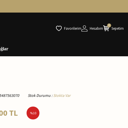
0
Favorilerim
Hesabım
Sepetim
ğlar
5487563070
Stok Durumu
:
Stokta Var
00
TL
%
10