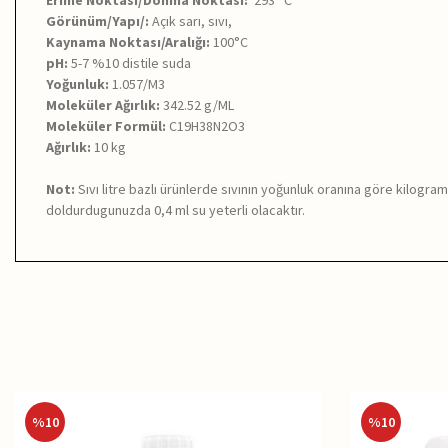
Erime Noktası/Donma Noktası:
293 °C
Görünüm/Yapı/:
Açık sarı, sıvı,
Kaynama Noktası/Aralığı:
100°C
pH:
5-7 %10 distile suda
Yoğunluk:
1.057/M3
Moleküler Ağırlık:
342.52 g/ML
Moleküler Formül:
C19H38N2O3
Ağırlık:
10 kg
Not:
Sıvı litre bazlı ürünlerde sıvının yoğunluk oranına göre kilogram 
doldurdugunuzda 0,4 ml su yeterli olacaktır.
%
10
%
10