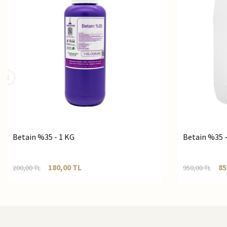
Betain %35 - 1 KG
Betain %35 -
180,00
TL
85
200,00
TL
950,00
TL