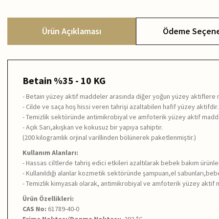
Ürün Açıklaması
Ödeme Seçene
Betain %35 - 10 KG
- Betain yüzey aktif maddeler arasında diğer yoğun yüzey aktiflere n
- Cilde ve saça hoş hissi veren tahrişi azaltabilen hafif yüzey aktifdir.
- Temizlik sektöründe antimikrobiyal ve amfoterik yüzey aktif madde
- Açık Sarı,akışkan ve kokusuz bir yapıya sahiptir.
(200 kilogramlık orjinal varillinden bölünerek paketlenmiştir.)
Kullanım Alanları:
-
Hassas ciltlerde tahriş edici etkileri azaltılarak bebek bakım ürünle
- Kullanıldığı alanlar kozmetik sektöründe şampuan,el sabunları,bebe
- Temizlik kimyasalı olarak, antimikrobiyal ve amfoterik yüzey aktif
Ürün Özellikleri:
CAS No:
61789-40-0