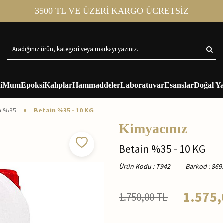
3500 TL VE ÜZERİ KARGO ÜCRETSİZ
i
Mum
Epoksi
Kalıplar
Hammaddeler
Laboratuvar
Esanslar
Doğal Ya
n %35
Betain %35 - 10 KG
Kimyacınız
Betain %35 - 10 KG
Ürün Kodu
:
T942
Barkod
:
869
1.575,
1.750,00
TL