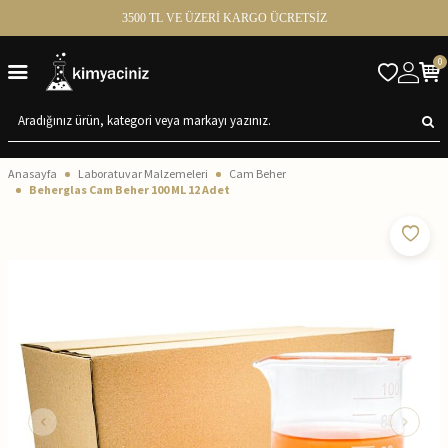
3500 TL VE ÜZERİ KARGO ÜCRETSİZ
0
Anasayfa
Laboratuvar Malzemeleri
Cam Beher
Beherglas Cam Beher 100 ML 12 Adet