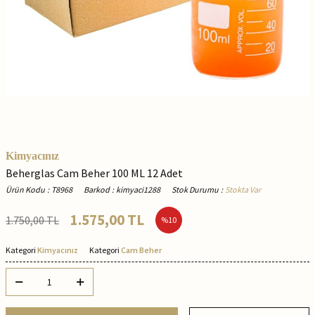
Kimyacınız
Beherglas Cam Beher 100 ML 12 Adet
Ürün Kodu
:
T8968
Barkod
:
kimyaci1288
Stok Durumu
:
Stokta Var
1.575,00
TL
1.750,00
TL
%
10
Kategori
Kimyacınız
Kategori
Cam Beher