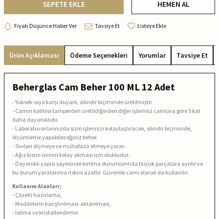
SEPETE EKLE
HEMEN AL
Fiyatı Düşünce Haber Ver
Tavsiye Et
Listeye Ekle
Ürün Açıklaması
Ödeme Seçenekleri
Yorumlar
Tavsiye Et
Beherglas Cam Beher 100 ML 12 Adet
- Yüksek ısıya karşı duyarlı, silindir biçiminde üretilmiştir.
- Camın kalitesi tamperden üretildiğinden diğer işlemsiz camlara göre 5 kat
daha dayanıklıdır.
- Laboratuvarlarınızda sizin işlerinizi kolaylaştıracak, silindir biçiminde,
ölçümleme yapabileceğiniz beher.
- Sıvıları ölçmeye ve muhafaza etmeye yarar.
- Ağız kısmı sıvının kolay akması için olukludur.
- Dayanıklı yapısı sayesinde kırılma durumlarında büyük parçalara ayrılır ve
bu durum yaralanma riskini azaltır. Güvenlik camı olarak da kullanılır.
Kullanım Alanları;
- Çözelti hazırlama,
- Maddelerin karıştırılması-aktarılması,
- Isıtma ve kristallendirme.