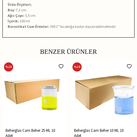
Ürün Ölçüleri;
Boy:
7,2 cm
Ağız Çapı:
5,5 cm
İçerik:
100 ml
Boroslikat Cam Ürünler:
300 C° Sıcaklığa kadar dayanabilmektedir.
BENZER ÜRÜNLER
%
10
%
10
Beherglas Cam Beher 25 ML 10
Beherglas Cam Beher 10 ML 10
Adet
Adet