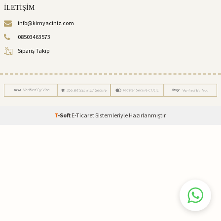
İLETİŞİM
info@kimyaciniz.com
08503463573
Sipariş Takip
T
-Soft
E-Ticaret
Sistemleriyle Hazırlanmıştır.