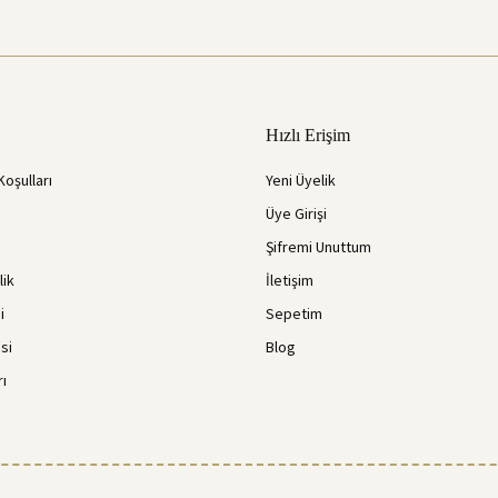
Hızlı Erişim
Koşulları
Yeni Üyelik
Üye Girişi
Şifremi Unuttum
lik
İletişim
i
Sepetim
si
Blog
rı