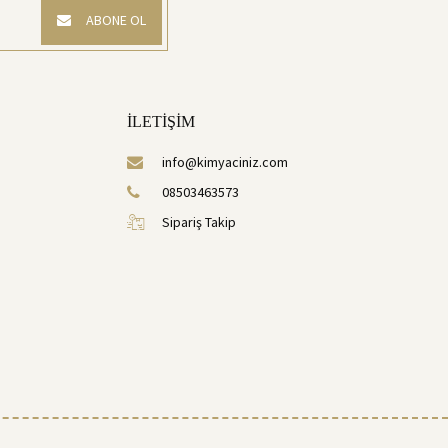
ABONE OL
İLETİŞİM
info@kimyaciniz.com
08503463573
Sipariş Takip