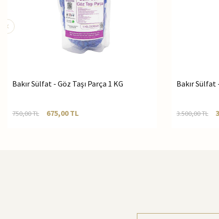
Bakır Sülfat - Göz Taşı Parça 1 KG
Bakır Sülfat 
675,00
TL
750,00
TL
3.500,00
TL