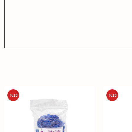
%
10
%
10