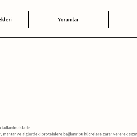
kleri
Yorumlar
n kullanılmaktadır
kır, mantar ve alglerdeki proteinlere bağlanır bu hücrelere zarar vererek sız