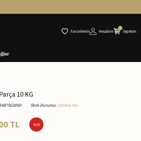
0
Favorilerim
Hesabım
Sepetim
ğlar
 Parça 10 KG
5487563050
Stok Durumu
:
Stokta Var
00
TL
%
10