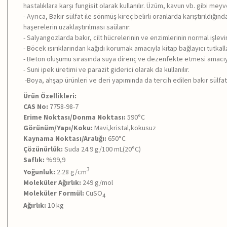
hastalıklara karşı fungisit olarak kullanılır. Üzüm, kavun vb. gibi m
- Ayrıca, Bakır sülfat ile sönmüş kireç belirli oranlarda karıştırıldığ
haşerelerin uzaklaştırılması saülanır.
- Salyangozlarda bakır, cilt hücrelerinin ve enzimlerinin normal işlevi
- Böcek ısırıklarından kağıdı korumak amacıyla kitap bağlayıcı tutkalla
- Beton oluşumu sırasında suya direnç ve dezenfekte etmesi amacıyla
- Suni ipek üretimi ve parazit giderici olarak da kullanılır.
-Boya, ahşap ürünleri ve deri yapımında da tercih edilen bakır sülfat
Ürün Özellikleri:
CAS No:
7758-98-7
Erime Noktası/Donma Noktası:
590°C
Görünüm/Yapı/Koku:
Mavi,kristal,kokusuz
Kaynama Noktası/Aralığı:
650°C
Çözünürlük:
Suda 24.9
g/100 mL(20°C)
Saflık:
%99,9
3
Yoğunluk:
2.28
g/cm
Moleküler Ağırlık:
249 g/mol
Moleküler Formül:
CuSO
4
Ağırlık:
10 kg