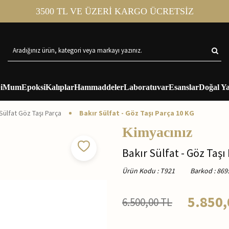
3500 TL VE ÜZERİ KARGO ÜCRETSİZ
i
Mum
Epoksi
Kalıplar
Hammaddeler
Laboratuvar
Esanslar
Doğal Ya
Sülfat Göz Taşı Parça
Bakır Sülfat - Göz Taşı Parça 10 KG
Kimyacınız
Bakır Sülfat - Göz Taşı
Ürün Kodu
:
T921
Barkod
:
869
5.850,
6.500,00
TL