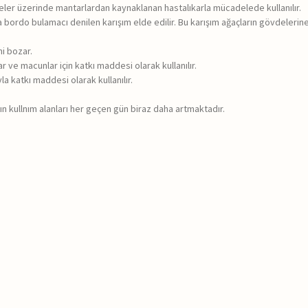
eyveler üzerinde mantarlardan kaynaklanan hastalıkarla mücadelede kullanılır.
ında bordo bulamacı denilen karışım elde edilir. Bu karışım ağaçların gövdeleri
ni bozar.
r ve macunlar için katkı maddesi olarak kullanılır.
 katkı maddesi olarak kullanılır.
ın kullnım alanları her geçen gün biraz daha artmaktadır.