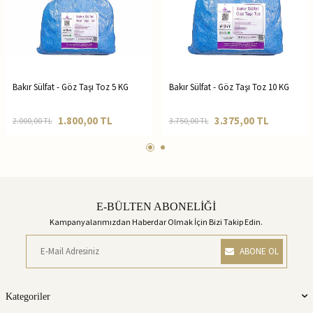
Bakır Sülfat - Göz Taşı Toz 5 KG
Bakır Sülfat - Göz Taşı Toz 10 KG
1.800,00
TL
3.375,00
TL
2.000,00
TL
3.750,00
TL
E-BÜLTEN ABONELİĞİ
Kampanyalarımızdan Haberdar Olmak İçin Bizi Takip Edin.
ABONE OL
Kategoriler