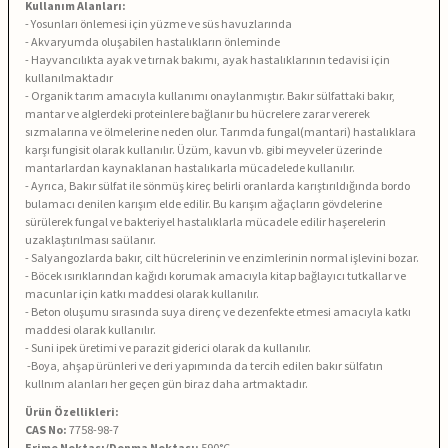
Kullanım Alanları:
- Yosunları önlemesi için yüzme ve süs havuzlarında
- Akvaryumda oluşabilen hastalıkların önleminde
- Hayvancılıkta ayak ve tırnak bakımı, ayak hastalıklarının tedavisi için
kullanılmaktadır
- Organik tarım amacıyla kullanımı onaylanmıştır. Bakır sülfattaki bakır,
mantar ve alglerdeki proteinlere bağlanır bu hücrelere zarar vererek
sızmalarına ve ölmelerine neden olur. Tarımda fungal(mantari) hastalıklara
karşı fungisit olarak kullanılır. Üzüm, kavun vb. gibi meyveler üzerinde
mantarlardan kaynaklanan hastalıkarla mücadelede kullanılır.
- Ayrıca, Bakır sülfat ile sönmüş kireç belirli oranlarda karıştırıldığında bordo
bulamacı denilen karışım elde edilir. Bu karışım ağaçların gövdelerine
sürülerek fungal ve bakteriyel hastalıklarla mücadele edilir haşerelerin
uzaklaştırılması saülanır.
- Salyangozlarda bakır, cilt hücrelerinin ve enzimlerinin normal işlevini bozar.
- Böcek ısırıklarından kağıdı korumak amacıyla kitap bağlayıcı tutkallar ve
macunlar için katkı maddesi olarak kullanılır.
- Beton oluşumu sırasında suya direnç ve dezenfekte etmesi amacıyla katkı
maddesi olarak kullanılır.
- Suni ipek üretimi ve parazit giderici olarak da kullanılır.
-Boya, ahşap ürünleri ve deri yapımında da tercih edilen bakır sülfatın
kullnım alanları her geçen gün biraz daha artmaktadır.
Ürün Özellikleri:
CAS No:
7758-98-7
Erime Noktası/Donma Noktası:
590°C