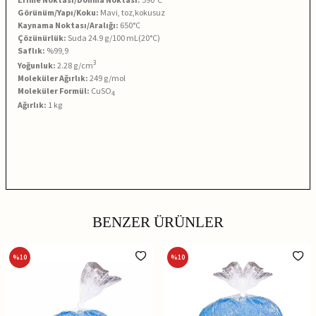
Görünüm/Yapı/Koku:
Mavi, toz,kokusuz
Kaynama Noktası/Aralığı:
650°C
Çözünürlük:
Suda 24.9
g/100 mL(20°C)
Saflık:
%99,9
3
Yoğunluk:
2.28
g/cm
Moleküler Ağırlık:
249 g/mol
Moleküler Formül:
CuSO
4
Ağırlık:
1 kg
BENZER ÜRÜNLER
%
10
%
10