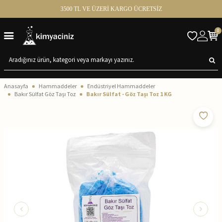
3500 TL VE ÜZERİ KARGO ÜCRETSİZ
0
Anasayfa
Hammaddeler
Endüstriyel Hammaddeler
Bakır Sülfat Göz Taşı Toz
Bakır Sülfat - Göz Taşı Toz 1 KG