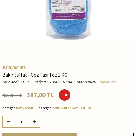
Kimyacınız
Bakır Sülfat - Göz Taşı Toz 1 KG
Ürün Kodu
:
T915
Barkod
:
8695487563044
Stok Durumu
:
Stokta Var
387,00
TL
430,00
TL
%
10
Kategori
Kimyacınız
Kategori
Bakır Sülfat Göz Taşı Toz