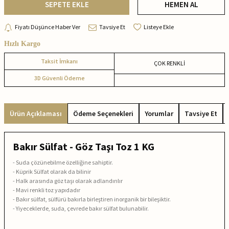
SEPETE EKLE
HEMEN AL
Fiyatı Düşünce Haber Ver
Tavsiye Et
Listeye Ekle
Hızlı Kargo
Taksit İmkanı
ÇOK RENKLİ
3D Güvenli Ödeme
Ürün Açıklaması
Ödeme Seçenekleri
Yorumlar
Tavsiye Et
Bakır Sülfat - Göz Taşı Toz 1 KG
- Suda çözünebilme özelliğine sahiptir.
- Küprik Sülfat olarak da bilinir
- Halk arasında göz taşı olarak adlandırılır
- Mavi renkli toz yapıdadır
- Bakır sülfat, sülfürü bakırla birleştiren inorganik bir bileşiktir.
- Yiyeceklerde, suda, çevrede bakır sülfat bulunabilir.