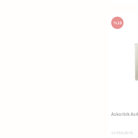
%
10
Askorbik Asi
13.750,00
TL