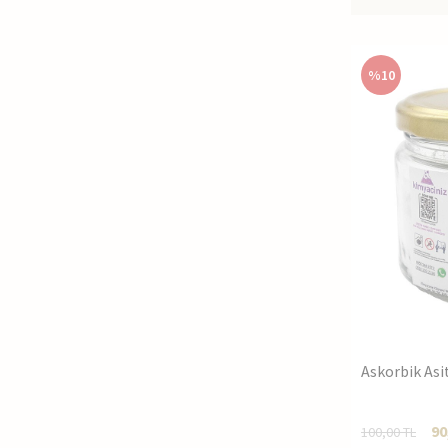
%
10
Askorbik Asi
90
100,00
TL