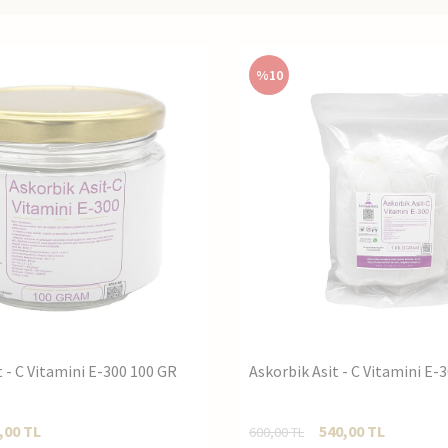
%
10
t - C Vitamini E-300 100 GR
Askorbik Asit - C Vitamini E-
,00
TL
540,00
TL
600,00
TL