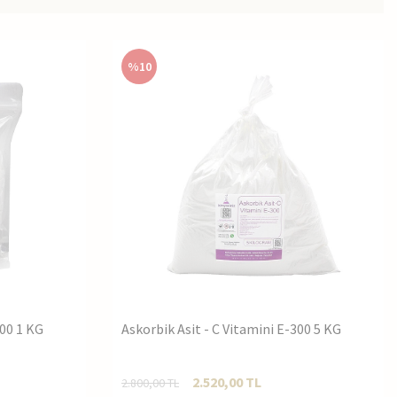
%
10
300 1 KG
Askorbik Asit - C Vitamini E-300 5 KG
2.520,00
TL
2.800,00
TL