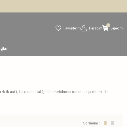
0
Favorilerim
Hesabım
Sepetim
ğlar
rbik asit,
birçok hastalığın önlenebilmesi için oldukça önemlidir.
Görünüm :