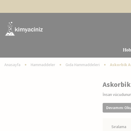
Hob
Anasayfa
Hammaddeler
Gıda Hammaddeleri
Askorbik A
Askorbik
İnsan vücudunun 
Devamını Ok