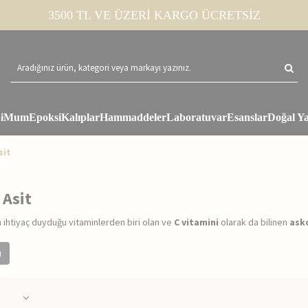
3500 TL VE ÜZERİ KARGO ÜCRETSİZ
i
Mum
Epoksi
Kalıplar
Hammaddeler
Laboratuvar
Esanslar
Doğal Ya
sit
 Asit
ihtiyaç duyduğu vitaminlerden biri olan ve
C vitamini
olarak da bilinen
asko
u