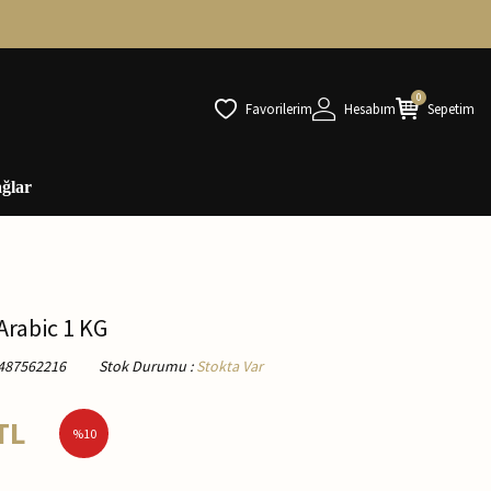
0
Favorilerim
Hesabım
Sepetim
ğlar
Arabic 1 KG
487562216
Stok Durumu
:
Stokta Var
TL
%
10