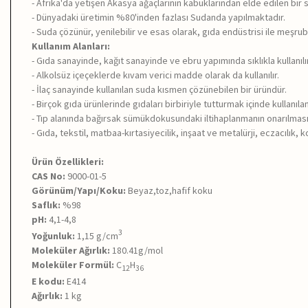
- Afrika'da yetişen Akasya ağaçlarının kabuklarından elde edilen bir 
- Dünyadaki üretimin %80'inden fazlası Sudanda yapılmaktadır.
- Suda çözünür, yenilebilir ve esas olarak, gıda endüstrisi ile meşrub
Kullanım Alanları:
- Gıda sanayinde, kağıt sanayinde ve ebru yapımında sıklıkla kullanılır
- Alkolsüz içeçeklerde kıvam verici madde olarak da kullanılır.
- İlaç sanayinde kullanılan suda kısmen çözünebilen bir üründür.
- Birçok gıda ürünlerinde gıdaları birbiriyle tutturmak içinde kullanıla
- Tıp alanında bağırsak sümükdokusundaki iltihaplanmanın onarılması iç
- Gıda, tekstil, matbaa-kırtasiyecilik, inşaat ve metalürji, eczacılık, 
Ürün Özellikleri:
CAS No:
9000-01-5
Görünüm/Yapı/Koku:
Beyaz,toz,hafif koku
Saflık:
%98
pH:
4,1-4,8
3
Yoğunluk:
1,15
g/cm
Moleküler Ağırlık:
180.41g/mol
Moleküler Formül:
C
H
12
36
E kodu:
E414
Ağırlık:
1 kg