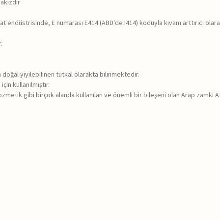
sakızdır
at endüstrisinde, E numarası E414 (ABD'de I414) koduyla kıvam arttırıcı olarak 
.
n doğal yiyilebilinen tutkal olarakta bilinmektedir.
in kullanılmıştır.
kozmetik gibi birçok alanda kullanılan ve önemli bir bileşeni olan Arap zamkı Af