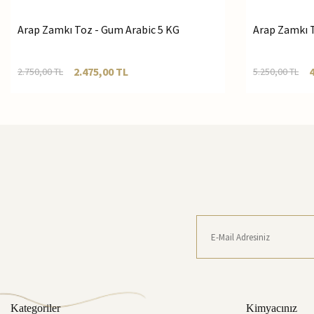
Arap Zamkı Toz - Gum Arabic 5 KG
Arap Zamkı T
2.475,00
TL
2.750,00
TL
5.250,00
TL
Kategoriler
Kimyacınız