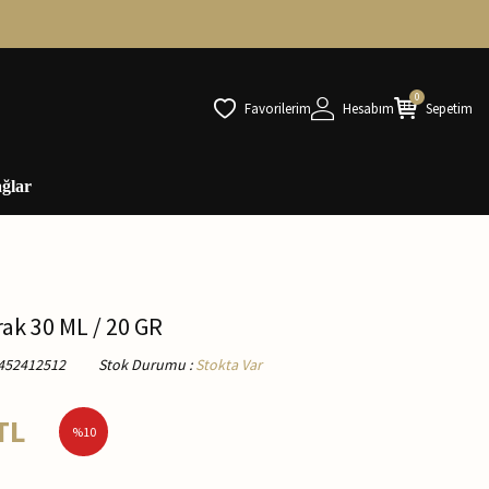
0
Favorilerim
Hesabım
Sepetim
ğlar
arak 30 ML / 20 GR
452412512
Stok Durumu
:
Stokta Var
TL
%
10