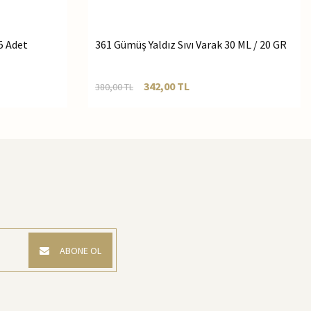
5 Adet
361 Gümüş Yaldız Sıvı Varak 30 ML / 20 GR
342,00
TL
380,00
TL
ABONE OL