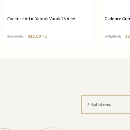
Cadence Altın Yaprak Varak 25 Adet
Cadence Güm
333,00
TL
33
370,00
TL
370,00
TL