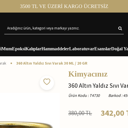
3500 TL VE ÜZERİ KARGO ÜCRETSİZ
i
Mum
Epoksi
Kalıplar
Hammaddeler
Laboratuvar
Esanslar
Doğal Ya
arak
360 Altın Yaldız Sıvı Varak 30 ML / 20 GR
Kimyacınız
360 Altın Yaldız Sıvı V
Ürün Kodu
:
T4730
Barkod
:
45
342,00
380,00
TL