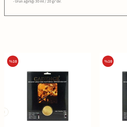
- Ürün ağırlığı 30 ml / 20 gr'dır.
%
10
%
10