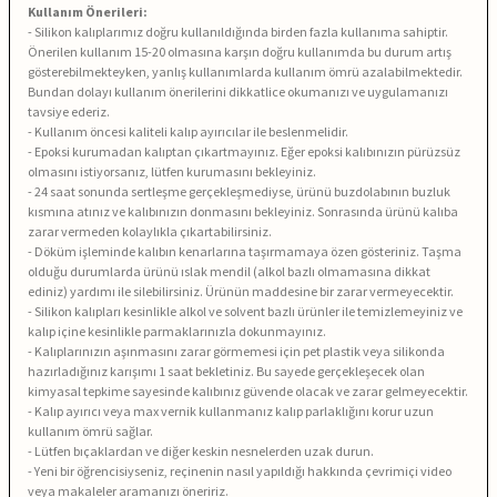
Kullanım Önerileri:
- Silikon kalıplarımız doğru kullanıldığında birden fazla kullanıma sahiptir.
Önerilen kullanım 15-20 olmasına karşın doğru kullanımda bu durum artış
gösterebilmekteyken, yanlış kullanımlarda kullanım ömrü azalabilmektedir.
Bundan dolayı kullanım önerilerini dikkatlice okumanızı ve uygulamanızı
tavsiye ederiz.
- Kullanım öncesi kaliteli kalıp ayırıcılar ile beslenmelidir.
- Epoksi kurumadan kalıptan çıkartmayınız. Eğer epoksi kalıbınızın pürüzsüz
olmasını istiyorsanız, lütfen kurumasını bekleyiniz.
- 24 saat sonunda sertleşme gerçekleşmediyse, ürünü buzdolabının buzluk
kısmına atınız ve kalıbınızın donmasını bekleyiniz. Sonrasında ürünü kalıba
zarar vermeden kolaylıkla çıkartabilirsiniz.
- Döküm işleminde kalıbın kenarlarına taşırmamaya özen gösteriniz. Taşma
olduğu durumlarda ürünü ıslak mendil (alkol bazlı olmamasına dikkat
ediniz) yardımı ile silebilirsiniz. Ürünün maddesine bir zarar vermeyecektir.
- Silikon kalıpları kesinlikle alkol ve solvent bazlı ürünler ile temizlemeyiniz ve
kalıp içine kesinlikle parmaklarınızla dokunmayınız.
- Kalıplarınızın aşınmasını zarar görmemesi için pet plastik veya silikonda
hazırladığınız karışımı 1 saat bekletiniz. Bu sayede gerçekleşecek olan
kimyasal tepkime sayesinde kalıbınız güvende olacak ve zarar gelmeyecektir.
- Kalıp ayırıcı veya max vernik kullanmanız kalıp parlaklığını korur uzun
kullanım ömrü sağlar.
- Lütfen bıçaklardan ve diğer keskin nesnelerden uzak durun.
- Yeni bir öğrencisiyseniz, reçinenin nasıl yapıldığı hakkında çevrimiçi video
veya makaleler aramanızı öneririz.