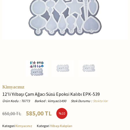
Kimyacınız
12'li Yılbaşı Çam Ağacı Süsü Epoksi Kalıbı EPK-539
Ürün Kodu
:
T6773
Barkod
:
kimyaci1490
Stok Durumu
:
Stokta Var
585,00
TL
650,00
TL
%
10
Kategori
Kimyacınız
Kategori
Yılbaşı Kalıpları