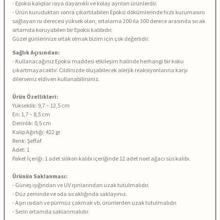
- Epoksi kalıplar ısıya dayanıklı ve kolay ayrılan ürünlerdir.
- Ürün kuruduktan sonra çıkartılabilen Epoksi dökümlerinde hızlı kurumasını
sağlayan ısı derecesi yüksek olan, ortalama 200 ila 300 derece arasında sıcak
ortamda koruyabilen bir Epoksi kalıbıdır.
Güzel günlerinize ortak olmak bizim için çok değerlidir.
Sağlık Açısından:
- Kullanacağınız Epoksi maddesi etkileşim halinde herhangi bir koku
çıkartmayacaktır. Cildinizde oluşabilecek alerjik reaksiyonlarına karşı
dilerseniz eldiven kullanabilirsiniz.
Ürün Özellikleri:
Yükseklik: 9,7 ~ 12,5 cm
En: 1,7 ~ 8,5
cm
Derinlik: 0,5 cm
Kalıp Ağırlığı: 422 gr
Renk: Şeffaf
Adet: 1
Paket İçeriği: 1 adet silikon kalıbı içeriğinde 12 adet noel ağacı süs kalıbı.
Ürünün Saklanması:
- Güneş ışığından ve UV ışınlarından uzak tutulmalıdır.
- Düz zeminde ve oda sıcaklığında saklayınız.
- Aşırı ısıdan ve pürmüz çakmak vb. ürünlerden uzak tutulmalıdır.
- Serin ortamda saklanmalıdır.