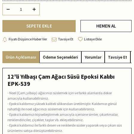
SEPETE EKLE
HEMEN AL
Fiyatı Düşünce Haber Ver
Tavsiye Et
Listeye Ekle
Ürün Açıklaması
Ödeme Seçenekleri
Yorumlar
Tavsiye Et
12'li Yılbaşı Çam Ağacı Süsü Epoksi Kalıbı
EPK-539
- Noel (Çam,yılbaşı) ağacınızı süslemek için ve farklı alanlarda dekor
amacıyla kullanabilirsiniz.
- Epoksi kalıbımız yüksek kaliteli silikondan üretilmiştir. Kalıbımızı gönül
rahatlığı ile noel ağacınızı süslemek için kullanabilirsiniz.
- Epoksi kalıbımızı kişiselleştirmek amacıyla içerisine simler, çıkartmalar,
renklendiriciler, çiçekler, taşlar vb. ekleyebilirsiniz.
- Epoksi kalıbımız ile farklı desen ve renklerde süsler yaparak veya çıkan süs
ürünlerini satışa dönüştürebilirsiniz.