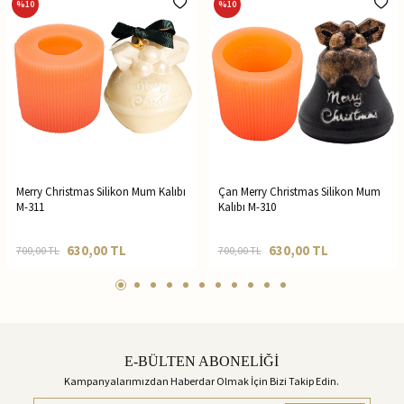
%
10
%
10
Merry Christmas Silikon Mum Kalıbı
Çan Merry Christmas Silikon Mum
M-311
Kalıbı M-310
630,00
TL
630,00
TL
700,00
TL
700,00
TL
E-BÜLTEN ABONELİĞİ
Kampanyalarımızdan Haberdar Olmak İçin Bizi Takip Edin.