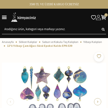
3500 TL VE ÜZERİ KARGO ÜCRETSİZ
0
Anasayfa
Silikon Kalıplar
Sabun ve Kokulu Taş Kalıpları
Yılbaşı Kalıpları
12'li Yılbaşı Çam Ağacı Süsü Epoksi Kalıbı EPK-539