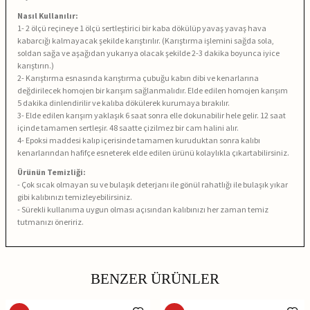
Nasıl Kullanılır:
1- 2 ölçü reçineye 1 ölçü sertleştirici bir kaba dökülüp yavaş yavaş hava
kabarcığı kalmayacak şekilde karıştırılır. (Karıştırma işlemini sağda sola,
soldan sağa ve aşağıdan yukarıya olacak şekilde 2-3 dakika boyunca iyice
karıştırın.)
2- Karıştırma esnasında karıştırma çubuğu kabın dibi ve kenarlarına
değdirilecek homojen bir karışım sağlanmalıdır. Elde edilen homojen karışım
5 dakika dinlendirilir ve kalıba dökülerek kurumaya bırakılır.
3- Elde edilen karışım yaklaşık 6 saat sonra elle dokunabilir hele gelir. 12 saat
içinde tamamen sertleşir. 48 saatte çizilmez bir cam halini alır.
4- Epoksi maddesi kalıp içerisinde tamamen kuruduktan sonra kalıbı
kenarlarından hafifçe esneterek elde edilen ürünü kolaylıkla çıkartabilirsiniz.
Ürünün Temizliği:
- Çok sıcak olmayan su ve bulaşık deterjanı ile gönül rahatlığı ile bulaşık yıkar
gibi kalıbınızı temizleyebilirsiniz.
- Sürekli kullanıma uygun olması açısından kalıbınızı her zaman temiz
tutmanızı öneririz.
BENZER ÜRÜNLER