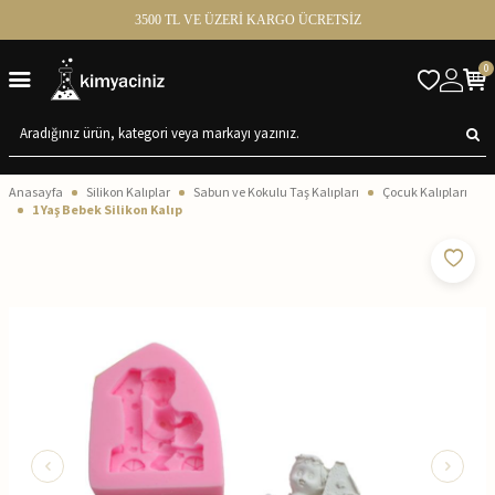
3500 TL VE ÜZERİ KARGO ÜCRETSİZ
0
Anasayfa
Silikon Kalıplar
Sabun ve Kokulu Taş Kalıpları
Çocuk Kalıpları
1 Yaş Bebek Silikon Kalıp