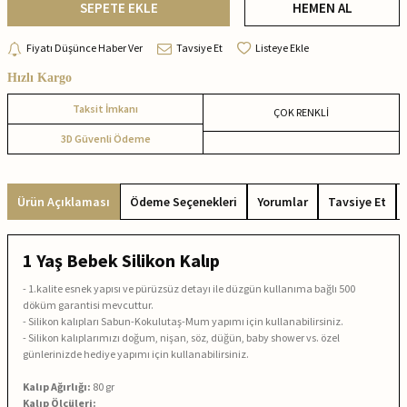
SEPETE EKLE
HEMEN AL
Fiyatı Düşünce Haber Ver
Tavsiye Et
Listeye Ekle
Hızlı Kargo
Taksit İmkanı
ÇOK RENKLİ
3D Güvenli Ödeme
Ürün Açıklaması
Ödeme Seçenekleri
Yorumlar
Tavsiye Et
1 Yaş Bebek Silikon Kalıp
- 1.kalite esnek yapısı ve pürüzsüz detayı ile düzgün kullanıma bağlı 500
döküm garantisi mevcuttur.
- Silikon kalıpları Sabun-Kokulutaş-Mum yapımı için kullanabilirsiniz.
- Silikon kalıplarımızı doğum, nişan, söz, düğün, baby shower vs. özel
günlerinizde hediye yapımı için kullanabilirsiniz.
Kalıp Ağırlığı:
80 gr
Kalıp Ölçüleri: