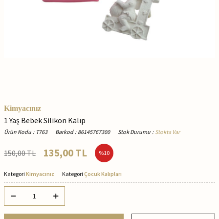
Kimyacınız
1 Yaş Bebek Silikon Kalıp
Ürün Kodu
:
T763
Barkod
:
86145767300
Stok Durumu
:
Stokta Var
135,00
TL
150,00
TL
%
10
Kategori
Kimyacınız
Kategori
Çocuk Kalıpları