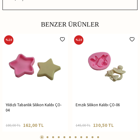
BENZER ÜRÜNLER
%
10
%
10
Yıldızlı Tabanlık Silikon Kalıbı ÇO-
Emzik Silikon Kalıbı ÇO-06
04
162,00
TL
130,50
TL
180,00
TL
145,00
TL